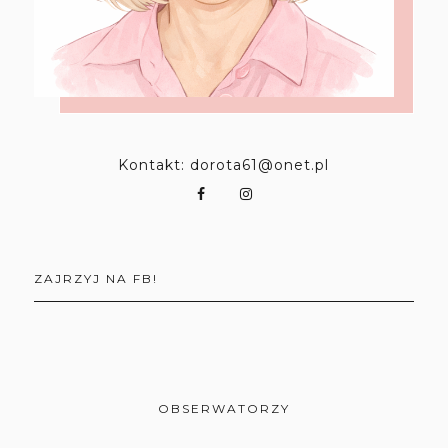
Kontakt: dorota61@onet.pl
ZAJRZYJ NA FB!
OBSERWATORZY