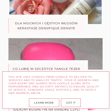
DLA MOCNYCH I GĘSTYCH WŁOSÓW
KERASTASE DENSIFIQUE DENSITE
CO LUBIĘ W SZCZOTCE TANGLE TEZER
THIS SITE USES COOKIES FROM GOOGLE TO DELIVER ITS
SERVICES AND TO ANALYZE TRAFFIC. YOUR IP ADDRESS AND
USER-AGENT ARE SHARED WITH GOOGLE ALONG WITH
PERFORMANCE AND SECURITY METRICS TO ENSURE QUALITY
OF SERVICE, GENERATE USAGE STATISTICS, AND TO DETECT
AND ADDRESS ABUSE.
LEARN MORE
GOT IT
IDEALNY KOSMETYK NA RANDKĘ CZYLI