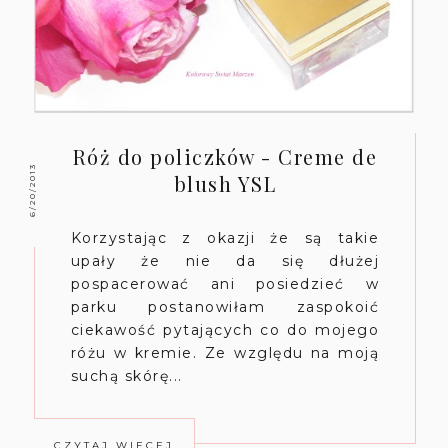
Róż do policzków - Creme de
6/20/2013
blush YSL
Korzystając z okazji że są takie
upały że nie da się dłużej
pospacerować ani posiedzieć w
parku postanowiłam zaspokoić
ciekawość pytających co do mojego
różu w kremie. Ze względu na moją
suchą skórę...
CZYTAJ WIĘCEJ