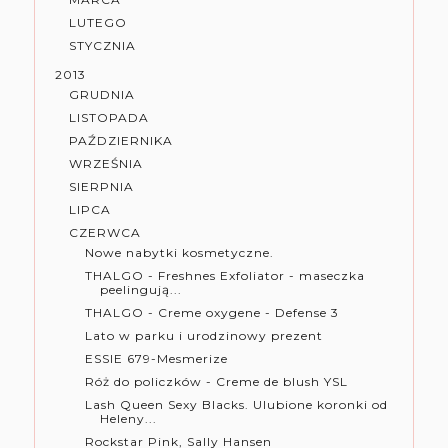
LUTEGO
STYCZNIA
2013
GRUDNIA
LISTOPADA
PAŹDZIERNIKA
WRZEŚNIA
SIERPNIA
LIPCA
CZERWCA
Nowe nabytki kosmetyczne.
THALGO - Freshnes Exfoliator - maseczka
peelingują...
THALGO - Creme oxygene - Defense 3
Lato w parku i urodzinowy prezent
ESSIE 679-Mesmerize
Róż do policzków - Creme de blush YSL
Lash Queen Sexy Blacks. Ulubione koronki od
Heleny...
Rockstar Pink, Sally Hansen