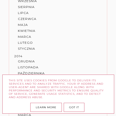
WRZEŚNIA
SIERPNIA
LIPCA
CZERWCA
MAJA
KWIETNIA
MARCA
LUTEGO
STYCZNIA
2014
GRUDNIA
LISTOPADA
PAŹDZIERNIKA
WRZEŚNIA
THIS SITE USES COOKIES FROM GOOGLE TO DELIVER ITS
SERVICES AND TO ANALYZE TRAFFIC. YOUR IP ADDRESS AND
SIERPNIA
USER-AGENT ARE SHARED WITH GOOGLE ALONG WITH
PERFORMANCE AND SECURITY METRICS TO ENSURE QUALITY
LIPCA
OF SERVICE, GENERATE USAGE STATISTICS, AND TO DETECT
CZERWCA
AND ADDRESS ABUSE.
MAJA
LEARN MORE
GOT IT
KWIETNIA
MARCA