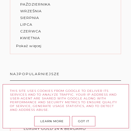
PAŹDZIERNIKA
WRZEŚNIA
SIERPNIA
LIPCA
CZERWCA
KWIETNIA
Pokaż więcej
NAJPOPULARNIEJSZE
THIS SITE USES COOKIES FROM GOOGLE TO DELIVER ITS
SERVICES AND TO ANALYZE TRAFFIC. YOUR IP ADDRESS AND
USER-AGENT ARE SHARED WITH GOOGLE ALONG WITH
PERFORMANCE AND SECURITY METRICS TO ENSURE QUALITY
OF SERVICE, GENERATE USAGE STATISTICS, AND TO DETECT
AND ADDRESS ABUSE.
LEARN MORE
GOT IT
HYDROŻELOWE PŁATKI POD OCZY
LUXURY GOLD 24 K BERGAMO