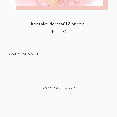
Kontakt: dorota61@onet.pl
ZAJRZYJ NA FB!
OBSERWATORZY