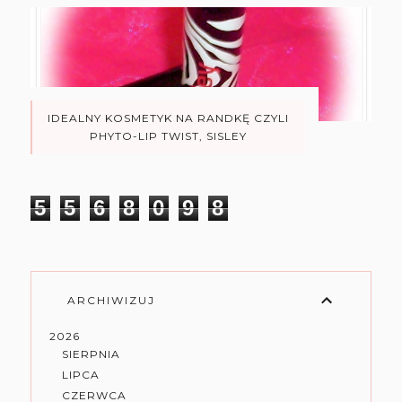
IDEALNY KOSMETYK NA RANDKĘ CZYLI
PHYTO-LIP TWIST, SISLEY
5
5
6
8
0
9
8
ARCHIWIZUJ
2026
SIERPNIA
LIPCA
CZERWCA