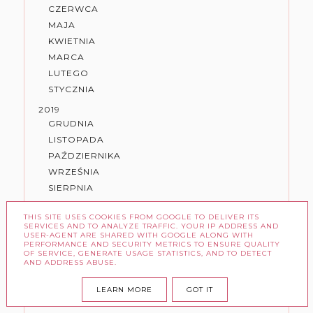
CZERWCA
MAJA
KWIETNIA
MARCA
LUTEGO
STYCZNIA
2019
GRUDNIA
LISTOPADA
PAŹDZIERNIKA
WRZEŚNIA
SIERPNIA
LIPCA
THIS SITE USES COOKIES FROM GOOGLE TO DELIVER ITS
CZERWCA
SERVICES AND TO ANALYZE TRAFFIC. YOUR IP ADDRESS AND
USER-AGENT ARE SHARED WITH GOOGLE ALONG WITH
MAJA
PERFORMANCE AND SECURITY METRICS TO ENSURE QUALITY
KWIETNIA
OF SERVICE, GENERATE USAGE STATISTICS, AND TO DETECT
AND ADDRESS ABUSE.
MARCA
LUTEGO
LEARN MORE
GOT IT
STYCZNIA