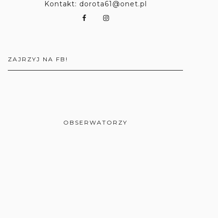
Kontakt: dorota61@onet.pl
ZAJRZYJ NA FB!
OBSERWATORZY