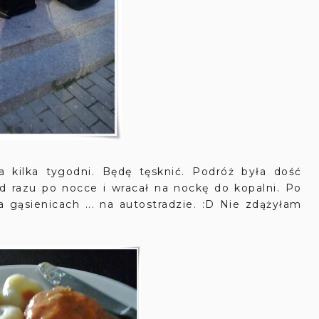
 kilka tygodni. Będę tęsknić. Podróż była dość
od razu po nocce i wracał na nockę do kopalni. Po
gąsienicach ... na autostradzie. :D Nie zdążyłam