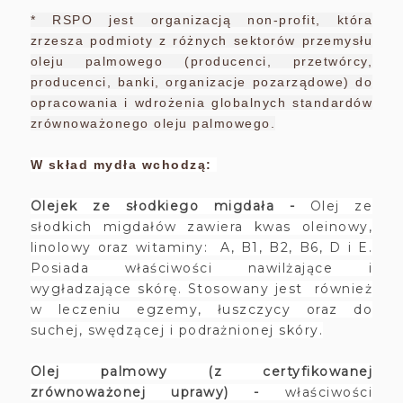
* RSPO jest organizacją non-profit, która
zrzesza podmioty z różnych sektorów przemysłu
oleju palmowego (producenci, przetwórcy,
producenci, banki, organizacje pozarządowe) do
opracowania i wdrożenia globalnych standardów
zrównoważonego oleju palmowego.
W skład mydła wchodzą:
Olejek ze słodkiego migdała -
Olej ze
słodkich migdałów zawiera kwas oleinowy,
linolowy oraz witaminy: A, B1, B2, B6, D i E.
Posiada właściwości nawilżające i
wygładzające skórę. S
tosowany jest również
w leczeniu egzemy, łuszczycy oraz do
suchej, swędzącej i podrażnionej skóry.
Olej palmowy (z certyfikowanej
zrównoważonej uprawy) -
właściwości