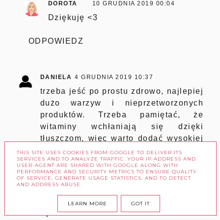
DOROTA
10 GRUDNIA 2019 00:04
Dziękuję <3
ODPOWIEDZ
DANIELA
4 GRUDNIA 2019 10:37
trzeba jeść po prostu zdrowo, najlepiej
dużo warzyw i nieprzetworzonych
produktów. Trzeba pamiętać, że
witaminy wchłaniają się dzięki
tłuszczom, więc warto dodać wysokiej
jakości oliwy ( do sałatek np. ),
THIS SITE USES COOKIES FROM GOOGLE TO DELIVER ITS
SERVICES AND TO ANALYZE TRAFFIC. YOUR IP ADDRESS AND
oczywiście extra virgin i najlepiej na
USER-AGENT ARE SHARED WITH GOOGLE ALONG WITH
PERFORMANCE AND SECURITY METRICS TO ENSURE QUALITY
surowo! Pysznie i zdrowo
OF SERVICE, GENERATE USAGE STATISTICS, AND TO DETECT
AND ADDRESS ABUSE.
Odpowiedz
LEARN MORE
GOT IT
Odpowiedzi