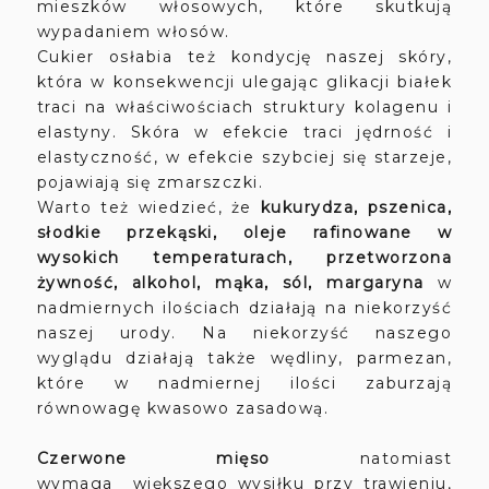
mieszków włosowych, które skutkują
wypadaniem włosów.
Cukier osłabia też kondycję naszej skóry,
która w konsekwencji ulegając glikacji białek
traci na właściwościach struktury kolagenu i
elastyny. Skóra w efekcie traci jędrność i
elastyczność, w efekcie szybciej się starzeje,
pojawiają się zmarszczki.
Warto też wiedzieć, że
kukurydza, pszenica,
słodkie przekąski, oleje rafinowane w
wysokich temperaturach, przetworzona
żywność, alkohol, mąka, sól, margaryna
w
nadmiernych ilościach działają na niekorzyść
naszej urody. Na niekorzyść naszego
wyglądu działają także wędliny, parmezan,
które w nadmiernej ilości zaburzają
równowagę kwasowo zasadową.
Czerwone mięso
natomiast
wymaga
większego wysiłku przy trawieniu,