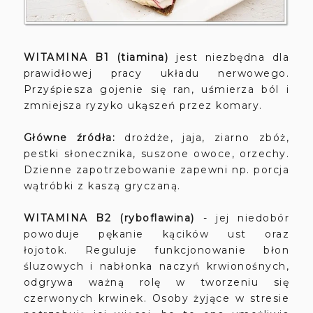
WITAMINA B1 (tiamina)
jest niezbędna dla
prawidłowej pracy układu nerwowego.
Przyśpiesza gojenie się ran, uśmierza ból i
zmniejsza ryzyko ukąszeń przez komary.
Główne źródła:
drożdże, jaja, ziarno zbóż,
pestki słonecznika, suszone owoce, orzechy.
Dzienne zapotrzebowanie zapewni np. porcja
wątróbki z kaszą gryczaną.
WITAMINA
B2 (ryboflawina)
- jej niedobór
powoduje pękanie kącików ust oraz
łojotok. Reguluje funkcjonowanie błon
śluzowych i nabłonka naczyń krwionośnych,
odgrywa ważną rolę w tworzeniu się
czerwonych krwinek. Osoby żyjące w stresie