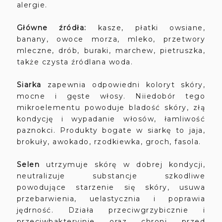
alergie.
Główne źródła:
kasze, płatki owsiane,
banany, owoce morza, mleko, przetwory
mleczne, drób, buraki, marchew, pietruszka,
także czysta źródlana woda.
Siarka
zapewnia odpowiedni koloryt skóry,
mocne i gęste włosy. Niiedobór tego
mikroelementu powoduje bladość skóry, złą
kondycję i wypadanie włosów, łamliwość
paznokci. Produkty bogate w siarkę to jaja,
brokuły, awokado, rzodkiewka, groch, fasola.
Selen
utrzymuje skórę w dobrej kondycji,
neutralizuje substancje szkodliwe
powodujące starzenie się skóry, usuwa
przebarwienia, uelastycznia i poprawia
jędrność. Działa przeciwgrzybicznie i
przeciwbakteryjnie oraz chroni przed