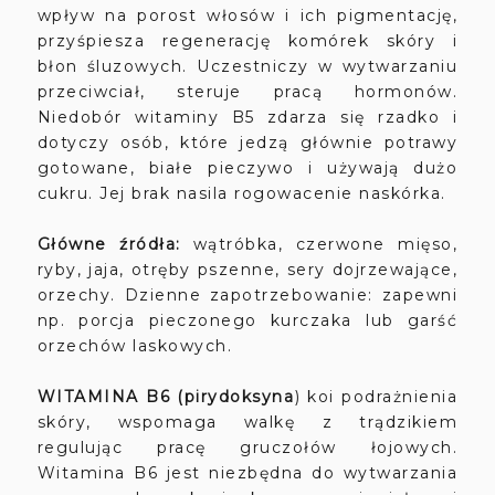
wpływ na porost włosów i ich pigmentację,
przyśpiesza regenerację komórek skóry i
błon śluzowych. Uczestniczy w wytwarzaniu
przeciwciał, steruje pracą hormonów.
Niedobór witaminy B5 zdarza się rzadko i
dotyczy osób, które jedzą głównie potrawy
gotowane, białe pieczywo i używają dużo
cukru. J
ej brak nasila rogowacenie naskórka.
Główne źródła:
wątróbka, czerwone mięso,
ryby, jaja, otręby pszenne, sery dojrzewające,
orzechy. Dzienne zapotrzebowanie: zapewni
np. porcja pieczonego kurczaka lub garść
orzechów laskowych.
WITAMINA B6 (pirydoksyna
) koi podrażnienia
skóry, wspomaga walkę z trądzikiem
regulując pracę gruczołów łojowych.
Witamina B6 jest niezbędna do wytwarzania