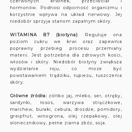
czerwonych krwinek, przeciwciał i
hormonów. Podnosi odporność organizmu i
korzystnie wpływa na układ nerwowy. Jej
niedobór sprzyja stanom zapalnym skóry.
WITAMINA
B7 (biotyna)
: Reguluje ona
poziom cukru we krwi oraz zapewnia
poprawny przebieg procesu przemiany
materii. Jest potrzebna dla zdrowych kości,
włosów i skóry. N
iedobór biotyny zwiększa
wydzielanie łoju, co może być
powstawaniem trądziku, łupieżu, łuszczenia
skóry.
Główne źródła:
żółtko jaj, mleko, ser, otręby,
sardynki, łosoś, warzywa strączkowe,
marchew, buraki, cebula, drożdże, pomidory,
greipfrut, winogrona, olej rzepakowy, olej
słonecznikowy, pełne ziarna zbóż, soja.