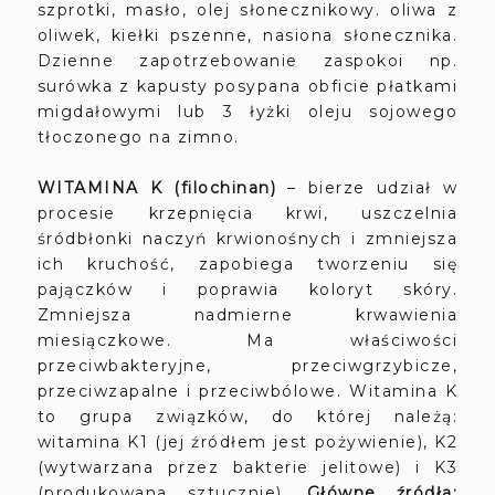
szprotki, masło, olej słonecznikowy. oliwa z
oliwek, kiełki pszenne, nasiona słonecznika.
Dzienne zapotrzebowanie zaspokoi np.
surówka z kapusty posypana obficie płatkami
migdałowymi lub 3 łyżki oleju sojowego
tłoczonego na zimno.
WITAMINA K (filochinan)
– bierze udział w
procesie krzepnięcia krwi, uszczelnia
śródbłonki naczyń krwionośnych i zmniejsza
ich kruchość, zapobiega tworzeniu się
pajączków i poprawia koloryt skóry.
Zmniejsza nadmierne krwawienia
miesiączkowe. Ma właściwości
przeciwbakteryjne, przeciwgrzybicze,
przeciwzapalne i przeciwbólowe. Witamina K
to grupa związków, do której należą:
witamina K1 (jej źródłem jest pożywienie), K2
(wytwarzana przez bakterie jelitowe) i K3
(produkowana sztucznie).
Główne źródła: