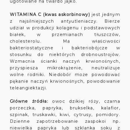
ugotowane na twardo jajko.
WITAMINA
C
(kwas askorbinowy)
jest jednym
z najsilniejszych antyutleniaczy. Bierze
udział w produkcji kolagenu i podstawowych
białek, w przemianach tłuszczów,
cholesterolu. Ma właściwości
bakteriostatyczne i bakteriobójcze w
stosunku do niektórych drobnoustrojów.
W
zmacnia ścianki naczyń krwionośnych,
przyspiesza mikrokrążenie, neutralizuje
wolne rodniki. Niedobór może powodować
pękanie naczyń krwionośnych, powodowanie
teleangiektazji.
Główne źródła:
owoc dzikiej róży, czarna
porzeczka, papryka, brukselka, kalafior,
szpinak, truskawki, kiwi, cytrusy, pomidory.
Dzienne zapotrzebowanie zaspokoi np.
niewielka papryka lub szklanka soku z