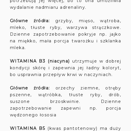
potrzebują jej więcej, bo to ona umożliwia
wydalanie nadmiaru adrenaliny.
Główne źródła:
grzyby, mięso, wątroba,
mleko, tłuste ryby, warzywa strączkowe.
Dzienne zapotrzebowanie pokryje np. jajko
na miękko, mała porcja twarożku i szklanka
mleka.
WITAMINA
B3 (niacyna)
utrzymuje w dobrej
kondycji skórę i zapewnia jej ładny koloryt,
bo usprawnia przepływ krwi w naczyniach.
Główne źródła:
orzechy ziemne, otręby
pszenne, wątróbka, tłuste ryby, drób,
suszone brzoskwinie. Dzienne
zapotrzebowanie zapewni np. porcja
wędzonego łososia
WITAMINA
B5
(kwas pantotenowy) ma duży