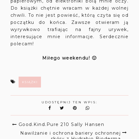
papierowym, od elektroniki bolą mnie oczy.
Do książki chętnie wracam w każdej wolnej
chwili. To nie jest powieść, którą czyta się od
początku do końca. Zawsze otwieram ją
wyrywkowo trafiając na fajny urywek,
interesujące mnie informacje. Serdecznie
polecam!
Miłego weekendu! 🙂
KSIĄŻKI
UDOSTĘPNIJ TEN WPIS:
Good.Kind.Pure 210 Sally Hansen
Nawilżanie i ochrona bariery ochronnej
skóry z Hydrabio Bioderma