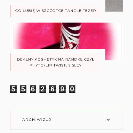
CO LUBIĘ W SZCZOTCE TANGLE TEZER
IDEALNY KOSMETYK NA RANDKĘ CZYLI
PHYTO-LIP TWIST, SISLEY
5
5
6
2
6
9
0
ARCHIWIZUJ