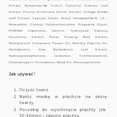
Extract, Biosaccharide Gum‐2, Camellia Sinensis Leaf
Extract, Prunus Armeniaca Kernel Extract, Ginkgo Biloba
Leaf Extract, Caprylyl Glycol, Acetyl Hexapeptide‐8, 1,2 –
Hexanediol, Glyceryl Polymethacrylate, Propylene Glycol,
PVM/MA Copolymer, Dextrin, Hydrolyzed Hibiscus
Esculentus Extract, Panax Ginseng Root Extract,
Pelargonium Graveolens Flower Oil, Mentha Piperita Oil,
Maltodextrin, Aloe Barbadensis Leaf Extract,
Hydroxyacetophenone, Carbomer, Triethanolamine,
.
Chamaecyparis Formosensis Wood Oil, Phenoxyethanol
Jak używać
?
Oczyść twarz.
Nałóż maskę w płachcie na skórę
twarzy.
Poczekaj do wyschnięcia płachty (ok.
.
20-30min) i zdejmij płachtę.