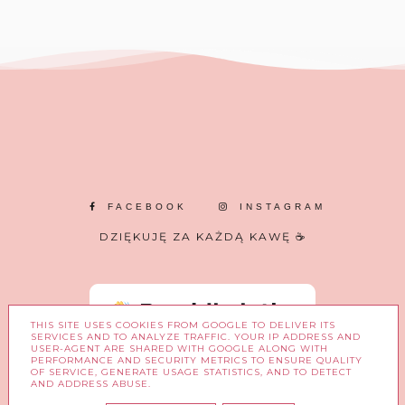
FACEBOOK
INSTAGRAM
DZIĘKUJĘ ZA KAŻDĄ KAWĘ ☕
THIS SITE USES COOKIES FROM GOOGLE TO DELIVER ITS
SERVICES AND TO ANALYZE TRAFFIC. YOUR IP ADDRESS AND
USER-AGENT ARE SHARED WITH GOOGLE ALONG WITH
PERFORMANCE AND SECURITY METRICS TO ENSURE QUALITY
OF SERVICE, GENERATE USAGE STATISTICS, AND TO DETECT
AND ADDRESS ABUSE.