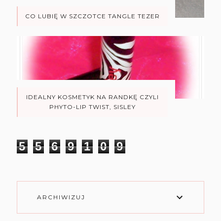
CO LUBIĘ W SZCZOTCE TANGLE TEZER
IDEALNY KOSMETYK NA RANDKĘ CZYLI
PHYTO-LIP TWIST, SISLEY
5
5
6
9
1
0
9
ARCHIWIZUJ