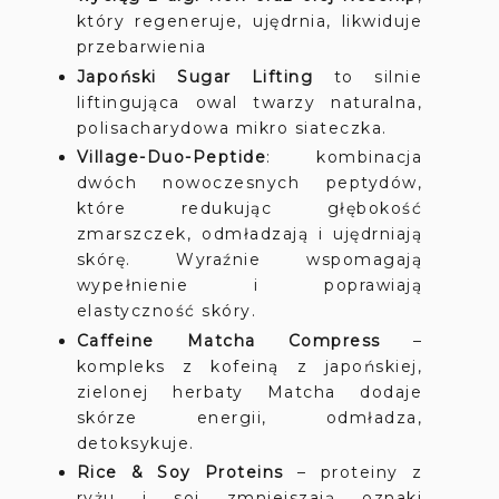
który regeneruje, ujędrnia, likwiduje
przebarwienia
Japoński Sugar Lifting
to silnie
liftingująca owal twarzy naturalna,
polisacharydowa mikro siateczka.
Village-Duo-Peptide
: kombinacja
dwóch nowoczesnych peptydów,
które redukując głębokość
zmarszczek, odmładzają i ujędrniają
skórę. Wyraźnie wspomagają
wypełnienie i poprawiają
elastyczność skóry.
Caffeine Matcha Compress
–
kompleks z kofeiną z japońskiej,
zielonej herbaty Matcha dodaje
skórze energii, odmładza,
detoksykuje.
Rice & Soy Proteins
– proteiny z
ryżu i soi zmniejszają oznaki