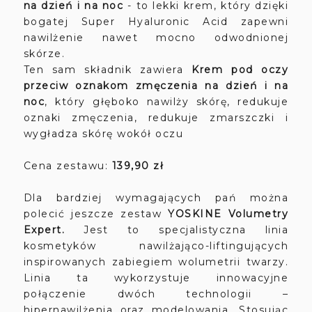
na dzień i na noc
- to lekki krem, który dzięki
bogatej Super Hyaluronic Acid zapewni
nawilżenie nawet mocno odwodnionej
skórze.
Ten sam składnik zawiera
Krem pod oczy
przeciw oznakom zmęczenia na dzień i na
noc
, który głęboko nawilży skórę, redukuje
oznaki zmęczenia, redukuje zmarszczki i
wygładza skórę wokół oczu
Cena zestawu:
139,90 zł
Dla bardziej wymagających pań można
polecić jeszcze zestaw
YOSKINE Volumetry
Expert.
Jest to specjalistyczna linia
kosmetyków nawilżająco-liftingujących
inspirowanych zabiegiem wolumetrii twarzy.
Linia ta wykorzystuje innowacyjne
połączenie dwóch technologii –
hipernawilżenia oraz modelowania. Stosując