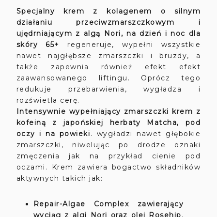
Specjalny krem z kolagenem
o silnym
działaniu przeciwzmarszczkowym i
ujędrniającym z algą Nori, na dzień i noc dla
skóry 65+
regeneruje, wypełni wszystkie
nawet najgłębsze zmarszczki i bruzdy, a
także zapewnia również efekt efekt
zaawansowanego liftingu. Oprócz tego
redukuje przebarwienia, wygładza i
rozświetla cerę.
Intensywnie wypełniający zmarszczki krem z
kofeiną z japońskiej herbaty Matcha, pod
oczy i na powieki
. wygładzi nawet głębokie
zmarszczki, niwelując po drodze oznaki
zmęczenia jak na przykład cienie pod
oczami. Krem zawiera bogactwo składników
aktywnych takich jak:
Repair-Algae Complex zawierający
wyciąg z algi Nori oraz olej Rosehip
,