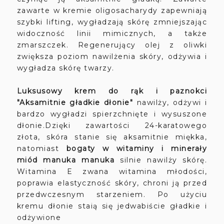
zawarte w kremie oligosacharydy zapewniają
szybki lifting, wygładzają skórę zmniejszając
widoczność linii mimicznych, a także
zmarszczek. Regenerujący olej z oliwki
zwiększa poziom nawilżenia skóry, odżywia i
wygładza skórę twarzy.
Luksusowy krem do rąk i paznokci
"Aksamitnie gładkie dłonie"
nawilży, odżywi i
bardzo wygładzi spierzchnięte i wysuszone
dłonie.Dzięki zawartości 24-karatowego
złota, skóra stanie się aksamitnie miękka,
natomiast
bogaty w witaminy i minerały
miód manuka manuka
silnie nawilży skórę.
Witamina E zwana witamina młodości,
poprawia elastyczność skóry, chroni ją przed
przedwczesnym starzeniem. Po użyciu
kremu dłonie staią się jedwabiście gładkie i
odżywione