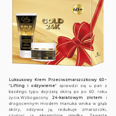
Luksusowy Krem Przeciwzmarszczkowy 60
+
"
Lifting i odżywienie
" sprawdzi się u pań z
każdego typu dojrzałą skórą po po 60. roku
życia.Wzbogacony
24-karatowym złotem
i
drogocennym miodem manuka wnika w głąb
skóry, odżywia ją, redukuje zmarszczki,
czyniąc ją aksamitnie gładką. Zawarte