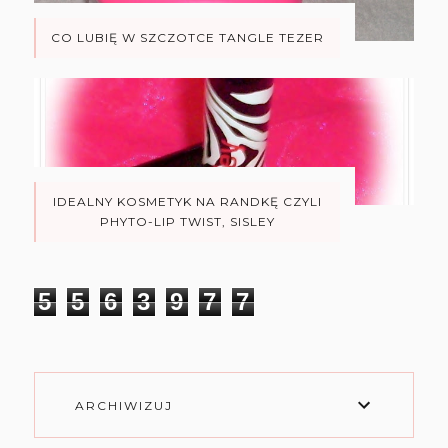
CO LUBIĘ W SZCZOTCE TANGLE TEZER
IDEALNY KOSMETYK NA RANDKĘ CZYLI
PHYTO-LIP TWIST, SISLEY
5
5
6
3
9
7
7
ARCHIWIZUJ