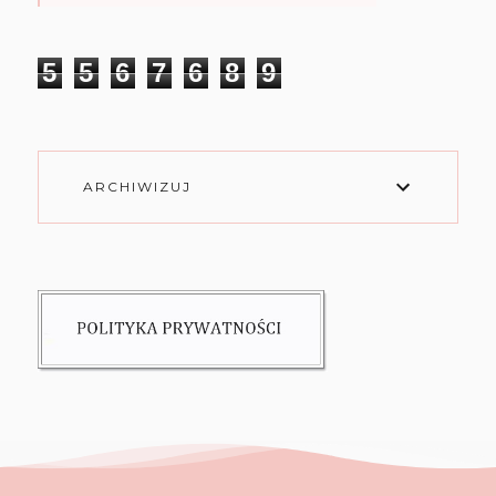
5
5
6
7
6
8
9
ARCHIWIZUJ