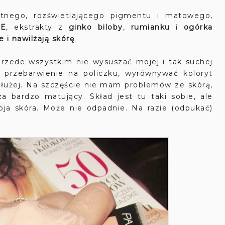
katnego, rozświetlającego pigmentu i matowego,
i
E
, ekstrakty z
ginko biloby
,
rumianku
i
ogórka
 i nawilżają skórę
.
przede wszystkim nie wysuszać mojej i tak suchej
e przebarwienie na policzku, wyrównywać koloryt
jdłużej. Na szczęście nie mam problemów ze skórą,
a bardzo matujący. Skład jest tu taki sobie, ale
ja skóra. Może nie odpadnie. Na razie (odpukać)