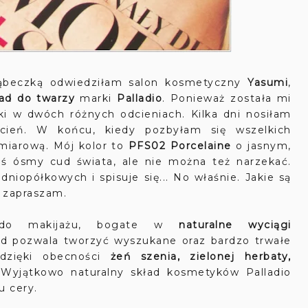
eczką odwiedziłam salon kosmetyczny
Yasumi
,
ad do twarzy
marki
Palladio
. Ponieważ została mi
ki w dwóch różnych odcieniach. Kilka dni nosiłam
cień. W końcu, kiedy pozbyłam się wszelkich
ymiarową. Mój kolor to
PFS02 Porcelaine
o jasnym,
kiś ósmy cud świata, ale nie można też narzekać.
dniopółkowych i spisuje się... No właśnie. Jakie są
, zapraszam.
 do makijażu, bogate w
naturalne wyciągi
ład pozwala tworzyć wyszukane oraz bardzo trwałe
 dzięki obecności
żeń szenia, zielonej herbaty,
 Wyjątkowo naturalny skład kosmetyków Palladio
u cery.