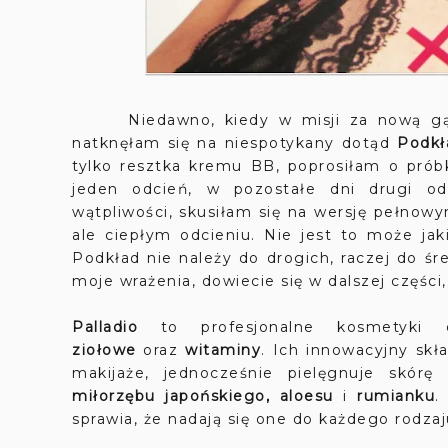
Niedawno, kiedy w misji za nową gąb
natknęłam się na niespotykany dotąd
Podkł
tylko resztka kremu BB, poprosiłam o prób
jeden odcień, w pozostałe dni drugi od
wątpliwości, skusiłam się na wersję pełnow
ale ciepłym odcieniu. Nie jest to może ja
Podkład nie należy do drogich, raczej do śre
moje wrażenia, dowiecie się w dalszej części
Palladio
to profesjonalne kosmetyki
ziołowe
oraz
witaminy
. Ich innowacyjny sk
makijaże, jednocześnie pielęgnuje skórę
miłorzębu japońskiego, aloesu
i
rumianku
.
sprawia, że nadają się one do każdego rodzaj