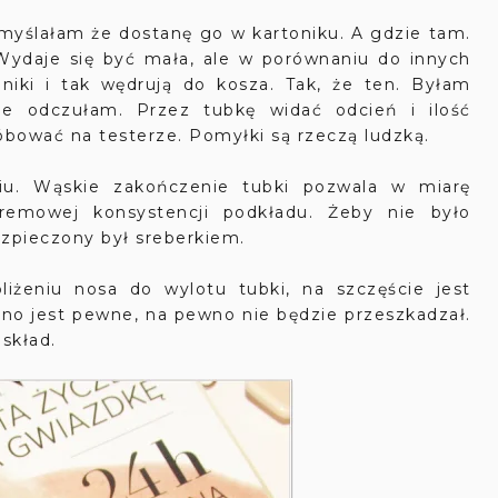
yślałam że dostanę go w kartoniku. A gdzie tam.
Wydaje się być mała, ale w porównaniu do innych
toniki i tak wędrują do kosza. Tak, że ten. Byłam
nie odczułam. Przez tubkę widać odcień i ilość
róbować na testerze. Pomyłki są rzeczą ludzką.
u. Wąskie zakończenie tubki pozwala w miarę
kremowej konsystencji podkładu. Żeby nie było
ezpieczony był sreberkiem.
iżeniu nosa do wylotu tubki, na szczęście jest
dno jest pewne, na pewno nie będzie przeszkadzał.
 skład.