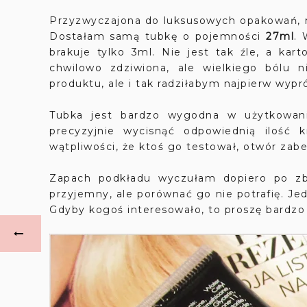
Przyzwyczajona do luksusowych opakowań, m
Dostałam samą tubkę o pojemności
27ml
. 
brakuje tylko 3ml. Nie jest tak źle, a kar
chwilowo zdziwiona, ale wielkiego bólu 
produktu, ale i tak radziłabym najpierw wyp
Tubka jest bardzo wygodna w użytkowani
precyzyjnie wycisnąć odpowiednią ilość 
wątpliwości, że ktoś go testował, otwór zab
Zapach podkładu wyczułam dopiero po zbl
przyjemny, ale porównać go nie potrafię. Je
Gdyby kogoś interesowało, to proszę bardzo