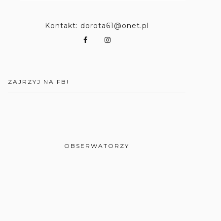
Kontakt: dorota61@onet.pl
ZAJRZYJ NA FB!
OBSERWATORZY