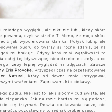
odego wyglądu, ale nikt nie lubi, kiedy skóra
e powinna, czyli w strefie T. Mimo, że moja skóra
iecić jak wypolerowana klamka. Połysk lubię, ale
osowania pudru do twarzy są różne zdania, że na
egoś mi brakuje. Gdyby ktoś miał wątpliwości to
 całej tej błyszczącej niepotrzebnie strefy, a co
tego, żeby lepiej wyglądać na zdjęciach. Zawsze
ny Eris Provoke
. Przyszedł czas na przetestowanie
er Natural
, który od dawna mnie intrygował,
wszymi wrażeniami. Zapraszam, kto ciekawy.
o pudru. Nie jest to jakiś siódmy cud świata, ale
da elegancko. Jak na razie bardzo mi się podoba,
zie się trzymać. Reszta opakowania raczej nie
małości, pozostawmy to jednak próbie czasu.