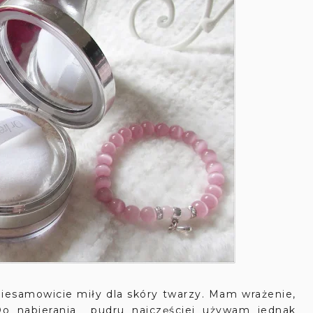
niesamowicie miły dla skóry twarzy. Mam wrażenie,
Do nabierania pudru najczęściej używam jednak