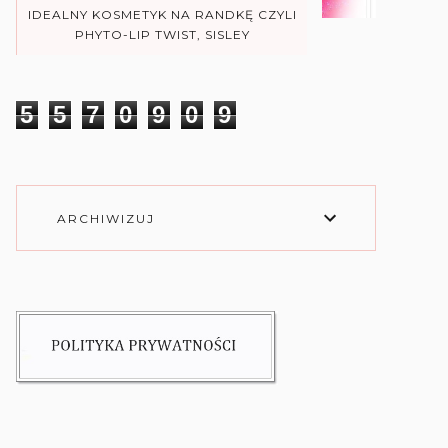
IDEALNY KOSMETYK NA RANDKĘ CZYLI
PHYTO-LIP TWIST, SISLEY
5
5
7
0
9
0
9
ARCHIWIZUJ