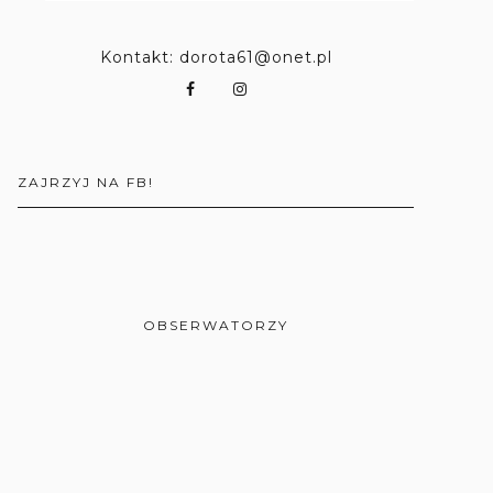
Kontakt: dorota61@onet.pl
ZAJRZYJ NA FB!
OBSERWATORZY