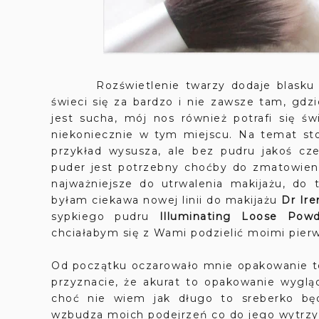
Rozświetlenie twarzy dodaje blasku i mł
świeci się za bardzo i nie zawsze tam, gdzi
jest sucha, mój nos również potrafi się św
niekoniecznie w tym miejscu. Na temat st
przykład wysusza, ale bez pudru jakoś cz
puder jest potrzebny choćby do zmatowienia
najważniejsze do utrwalenia makijażu, do 
byłam ciekawa nowej linii do makijażu
Dr Ire
sypkiego pudru
Illuminating Loose Powd
chciałabym się z Wami podzielić moimi pier
Od początku oczarowało mnie opakowanie teg
przyznacie, że akurat to opakowanie wyglą
choć nie wiem jak długo to sreberko będ
wzbudza moich podejrzeń co do jego wytrzy