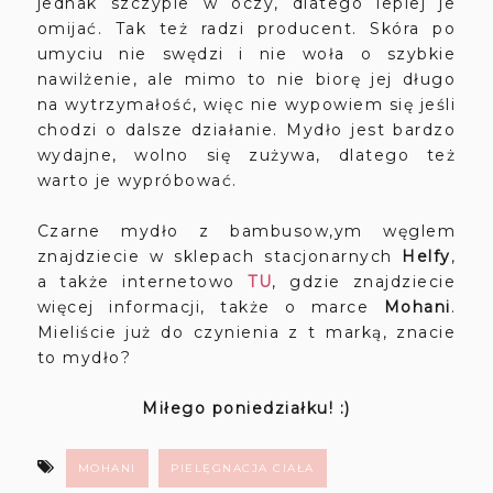
jednak szczypie w oczy, dlatego lepiej je
omijać. Tak też radzi producent. Skóra po
umyciu nie swędzi i nie woła o szybkie
nawilżenie, ale mimo to nie biorę jej długo
na wytrzymałość, więc nie wypowiem się jeśli
chodzi o dalsze działanie. Mydło jest bardzo
wydajne, wolno się zużywa, dlatego też
warto je wypróbować.
Czarne mydło z bambusow,ym węglem
znajdziecie w sklepach stacjonarnych
Helfy
,
a także internetowo
TU
, gdzie znajdziecie
więcej informacji, także o marce
Mohani
.
Mieliście już do czynienia z t marką, znacie
to mydło?
Miłego poniedziałku! :)
MOHANI
PIELĘGNACJA CIAŁA