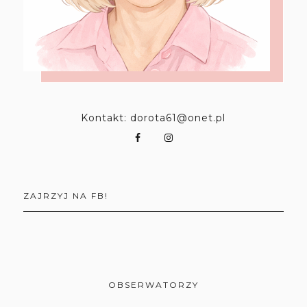
Kontakt: dorota61@onet.pl
ZAJRZYJ NA FB!
OBSERWATORZY