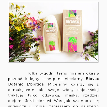
Kilka tygodni temu miałam okazję
poznać kolejny szampon
micelarny
Biovax
Botanic L'biotica.
Micelarny kojarzy się z
demakijażem, ale swoje włosy najczęściej
traktuję tylko odżywką, maską, rzadziej
olejem. Jeśli ciekawi Was jak szampon się
sprawdził u mnie, zapraszam do dalszego