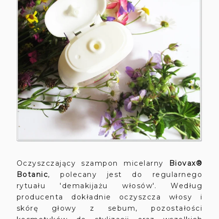
Oczyszczający szampon micelarny
Biovax®
Botanic
, polecany jest do regularnego
rytuału 'demakijażu włosów'. Według
producenta dokładnie oczyszcza włosy i
skórę głowy z sebum, pozostałości