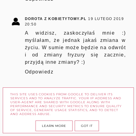
DOROTA Z KOBIETYTOMY.PL
19 LUTEGO 2019
20:50
A widzisz, zaskoczyłaś mnie :)
myślałam, że jednak jakaś zmiana w
życiu. W sumie może będzie na odwrót
i od zmiany fryzury się zacznie,
przyjdą inne zmiany? :)
Odpowiedz
MALENKA
20 LUTEGO 2019 23:08
THIS SITE USES COOKIES FROM GOOGLE TO DELIVER ITS
SERVICES AND TO ANALYZE TRAFFIC. YOUR IP ADDRESS AND
Każdorazowo po wizycie u fryzjera,
USER-AGENT ARE SHARED WITH GOOGLE ALONG WITH
PERFORMANCE AND SECURITY METRICS TO ENSURE QUALITY
która wiąże się z jakimś cięciem
OF SERVICE, GENERATE USAGE STATISTICS, AND TO DETECT
AND ADDRESS ABUSE.
ruszam ze wzmożoną pielęgnacją, a
później gdzieś mi się to rozmywa.. ale
LEARN MORE
GOT IT
pracuję nad tym :)