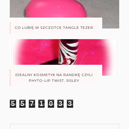
CO LUBIĘ W SZCZOTCE TANGLE TEZER
IDEALNY KOSMETYK NA RANDKĘ CZYLI
PHYTO-LIP TWIST, SISLEY
5
5
7
1
0
3
3