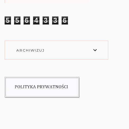
5
5
6
4
3
3
6
ARCHIWIZUJ