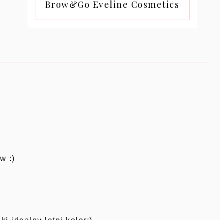
Brow&Go Eveline Cosmetics
w :)