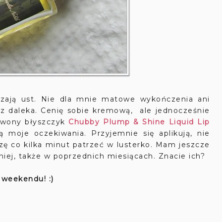
szają ust. Nie dla mnie matowe wykończenia ani
z daleka. Cenię sobie kremową, ale jednocześnie
rwony błyszczyk
Chubby Plump & Shine Liquid Lip
ją moje oczekiwania. Przyjemnie się aplikują, nie
szę co kilka minut patrzeć w lusterko. Mam jeszcze
niej, także w poprzednich miesiącach. Znacie ich?
 weekendu! :)