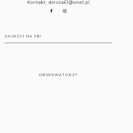
Kontakt: dorota61@onet.pl
ZAJRZYJ NA FB!
OBSERWATORZY