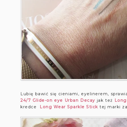
Lubię bawić się cieniami, eyelinerem, spra
24/7 Glide-on eye Urban Decay
jak też
Long
kredce
Long Wear Sparkle Stick
tej marki za