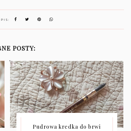
WPIS:
NE POSTY:
Pudrowa kredka do brwi