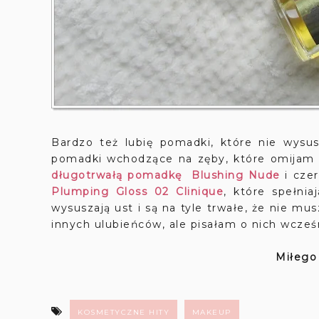
Bardzo też lubię pomadki, które nie wysu
pomadki wchodzące na zęby, które omijam 
długotrwałą pomadkę Blushing Nude
i cze
Plumping Gloss 02 Clinique
, które spełnia
wysuszają ust i są na tyle trwałe, że nie mu
innych ulubieńców, ale pisałam o nich wcześ
Miłego
KOSMETYCZNE HITY
MAKEUP