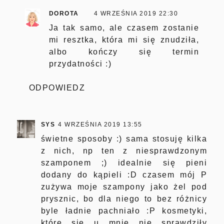
DOROTA
4 WRZEŚNIA 2019 22:30
Ja tak samo, ale czasem zostanie
mi resztka, która mi się znudziła,
albo kończy się termin
przydatności :)
ODPOWIEDZ
SYS
4 WRZEŚNIA 2019 13:55
świetne sposoby :) sama stosuję kilka
z nich, np ten z niesprawdzonym
szamponem ;) idealnie się pieni
dodany do kąpieli :D czasem mój P
zużywa moje szampony jako żel pod
prysznic, bo dla niego to bez różnicy
byle ładnie pachniało :P kosmetyki,
które się u mnie nie sprawdziły