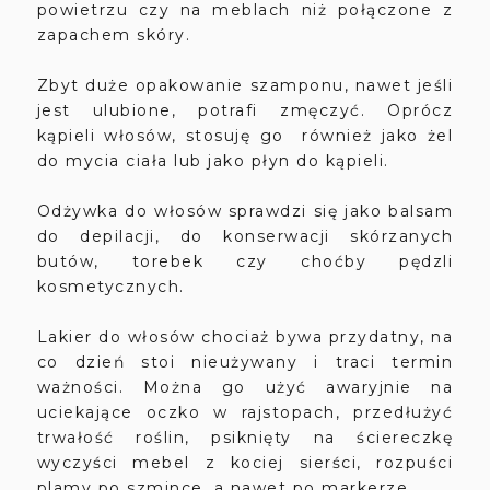
powietrzu czy na meblach niż połączone z
zapachem skóry.
Zbyt duże opakowanie szamponu, nawet jeśli
jest ulubione, potrafi zmęczyć. Oprócz
kąpieli włosów, stosuję go również jako żel
do mycia ciała lub jako płyn do kąpieli.
Odżywka do włosów sprawdzi się jako balsam
do depilacji, do konserwacji skórzanych
butów, torebek czy choćby pędzli
kosmetycznych.
Lakier do włosów chociaż bywa przydatny, na
co dzień stoi nieużywany i traci termin
ważności. Można go użyć awaryjnie na
uciekające oczko w rajstopach, przedłużyć
trwałość roślin, psiknięty na ściereczkę
wyczyści mebel z kociej sierści, rozpuści
plamy po szmince, a nawet po markerze.