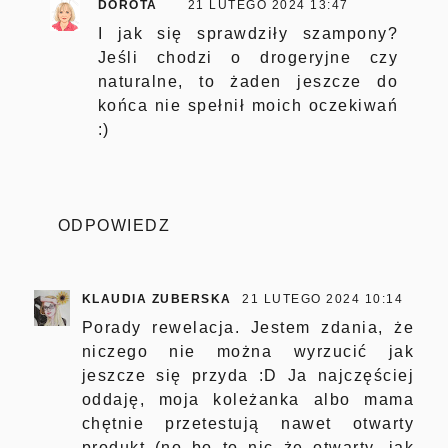
DOROTA
21 LUTEGO 2024 13:47
I jak się sprawdziły szampony?
Jeśli chodzi o drogeryjne czy
naturalne, to żaden jeszcze do
końca nie spełnił moich oczekiwań
:)
ODPOWIEDZ
KLAUDIA ZUBERSKA
21 LUTEGO 2024 10:14
Porady rewelacja. Jestem zdania, że
niczego nie można wyrzucić jak
jeszcze się przyda :D Ja najczęściej
oddaję, moja koleżanka albo mama
chętnie przetestują nawet otwarty
produkt (no bo to nic że otwarty, jak