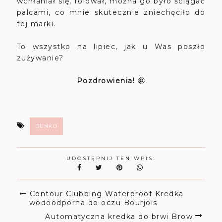
wchłaniał się, rolował, można go było ściągać
palcami, co mnie skutecznie zniechęciło do
tej marki.
To wszystko na lipiec, jak u Was poszło
zużywanie?
Pozdrowienia! 🌞
DENKO
UDOSTĘPNIJ TEN WPIS:
Contour Clubbing Waterproof Kredka
wodoodporna do oczu Bourjois
Automatyczna kredka do brwi Brow