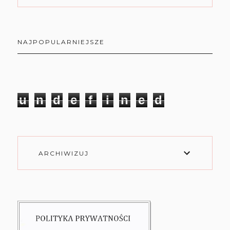
NAJPOPULARNIEJSZE
u
n
d
e
f
i
n
e
d
ARCHIWIZUJ