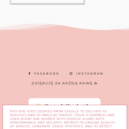
FACEBOOK
INSTAGRAM
DZIĘKUJĘ ZA KAŻDĄ KAWĘ ☕
THIS SITE USES COOKIES FROM GOOGLE TO DELIVER ITS
SERVICES AND TO ANALYZE TRAFFIC. YOUR IP ADDRESS AND
USER-AGENT ARE SHARED WITH GOOGLE ALONG WITH
PERFORMANCE AND SECURITY METRICS TO ENSURE QUALITY
OF SERVICE, GENERATE USAGE STATISTICS, AND TO DETECT