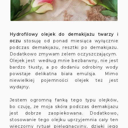
Hydrofilowy olejek do demakijażu twarzy i
oczu
stosuję od ponad miesiąca wyłącznie
podczas demakijażu, resztki po demakijażu.
Dodatkowo zmywam żelem oczyszczającym.
Olejek jest według mnie bezbarwny, nie jest
bardzo tłusty, a po dodaniu odrobiny wody
powstaje delikatna biała emulsja. Mimo
niewielkiej pojemności olejek też jest
wydajny.
Jestem ogromną fanką tego typu olejków,
bo czuję, że moja skóra podczas demakijażu
jest dobrze zaopiekowana. Dodatkowo,
stosowanie tego olejku uprzyjemnia cały ten
wieczorny rytuał pielęgnacyjny, dzięki jego