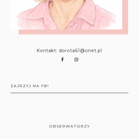
Kontakt: dorota61@onet.pl
ZAJRZYJ NA FB!
OBSERWATORZY