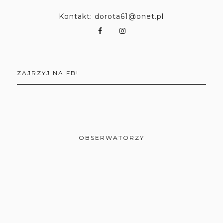
Kontakt: dorota61@onet.pl
ZAJRZYJ NA FB!
OBSERWATORZY