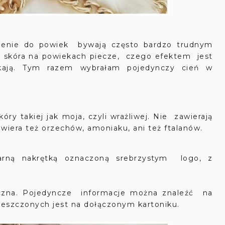
do powiek bywają często bardzo trudnym
, skóra na powiekach piecze, czego efektem jest
ikają. Tym razem wybrałam pojedynczy cień w
ry takiej jak moja, czyli wrażliwej. Nie zawierają
awiera też orzechów, amoniaku, ani też ftalanów.
arną nakrętką oznaczoną srebrzystym logo, z
tyczna. Pojedyncze informacje można znaleźć na
mieszczonych jest na dołączonym kartoniku.