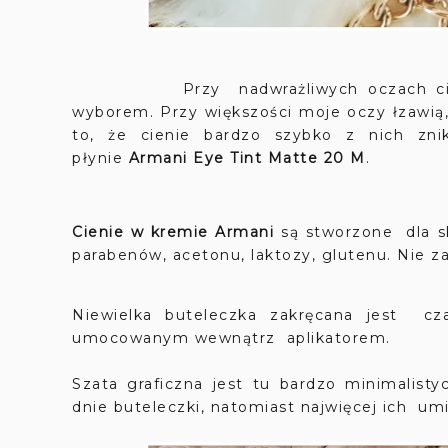
Przy nadwrażliwych oczach cienie 
wyborem. Przy większości moje oczy łzawią
to, że cienie bardzo szybko z nich zn
płynie
Armani Eye Tint Matte 20 M
.
Cienie w kremie Armani
są stworzone dla skó
parabenów, acetonu, laktozy, glutenu. Nie z
Niewielka buteleczka zakręcana jest cz
umocowanym wewnątrz aplikatorem.
Szata graficzna jest tu bardzo minimalis
dnie buteleczki, natomiast najwięcej ich u