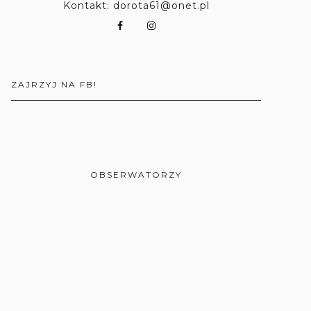
Kontakt: dorota61@onet.pl
ZAJRZYJ NA FB!
OBSERWATORZY