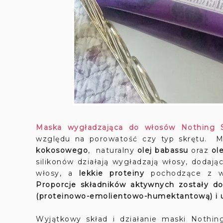
Maska wygładzająca do włosów Nothing Si
względu na porowatość czy typ skrętu.
Ma
kokosowego
, naturalny
olej babassu
oraz
ole
silikonów działają wygładzają włosy, dodają
włosy, a
lekkie proteiny
pochodzące z wa
Proporcje składników aktywnych zostały 
(proteinowo-emolientowo-humektantową) i uz
Wyjątkowy skład i działanie maski Nothin