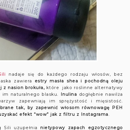
li
nadaje się do każdego rodzaju włosów, bez
ska zawiera
estry masła shea i pochodną oleju
j z
nasion brokuła,
które jako roślinne alternatywy
c im naturalnego blasku.
Inulina
dogłębnie nawilża
rzyw zapewniają im sprężystość i mięsistość.
dobrane tak, by zapewnić włosom równowagę PEH
yskać efekt “wow” jak z filtru z Instagrama
.
g Sili uzupełnia
nietypowy zapach egzotycznego