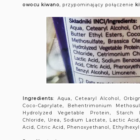
owocu kiwano
, przypominający połączenie
k
Ingredients
: Aqua, Cetearyl Alcohol, Orbig
Coco-Caprylate, Behentrimonium Methosulfa
Hydrolyzed Vegetable Protein, Starch H
Chloride, Urea, Sodium Lactate, Lactic Ac
Acid, Citric Acid, Phenoxyethanol, Ethylhexy