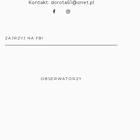
Kontakt: dorota61@onet.pl
ZAJRZYJ NA FB!
OBSERWATORZY