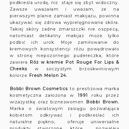
podkreśla urodę, niż staje się zbyt widoczny.
Zawsze uważałam i uważam, że na
pierwszym planie zamiast makijażu, powinna
ukazywać się zdrowa wypielęgnowana skóra.
Takiej skóry żadne zmarszczki nie oszpecą,
natomiast delikatny makijaż może tylko
podbić ich urok. Moje zamiłowanie do
kremowych konsystencji różu powędrowało
w stronę niepozornego pudełeczka, które
zawiera
Róż w kremie
Pot Rouge For Lips &
Cheeks
w soczystym brzoskwiniowym
kolorze
Fresh Melon 24.
Bobbi Brown Cosmetics
to prestiżowa marka
kosmetyczna założona w
1991
roku przez
wizażystkę oraz bizneswomen
Bobbi Brown.
Marka o
światowym zasięgu pozwalająca
kobietom odkrywać i podkreślać ich
naturalne piękno, oferuje uniwersalne
produkty stworzone, które pozwalają