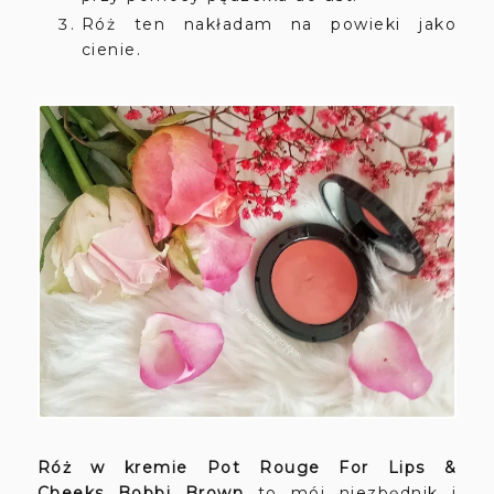
Róż ten nakładam na powieki jako
cienie.
Róż w kremie
Pot Rouge For Lips &
Cheeks
Bobbi Brown
to mój niezbędnik i