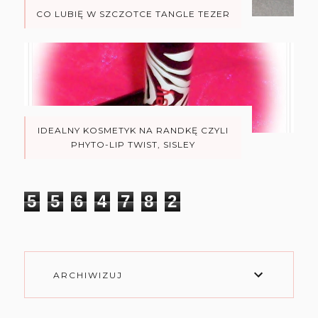
CO LUBIĘ W SZCZOTCE TANGLE TEZER
IDEALNY KOSMETYK NA RANDKĘ CZYLI
PHYTO-LIP TWIST, SISLEY
5
5
6
4
7
8
2
ARCHIWIZUJ