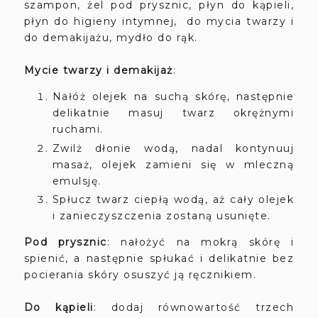
szampon, żel pod prysznic, płyn do kąpieli,
płyn do higieny intymnej, do mycia twarzy i
do demakijażu, mydło do rąk.
Mycie twarzy i demakijaż
:
Nałóż olejek na suchą skórę, następnie
delikatnie masuj twarz okrężnymi
ruchami.
Zwilż dłonie wodą, nadal kontynuuj
masaż, olejek zamieni się w mleczną
emulsję.
Spłucz twarz ciepłą wodą, aż cały olejek
i zanieczyszczenia zostaną usunięte.
Pod prysznic
: nałożyć na mokrą skórę i
spienić, a następnie spłukać i delikatnie bez
pocierania skóry osuszyć ją ręcznikiem.
Do kąpieli
: dodaj równowartość trzech