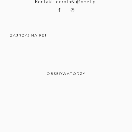
Kontakt: dorota61@onet.pl
ZAJRZYJ NA FB!
OBSERWATORZY