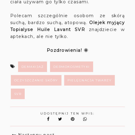
ciała używam go tylko czasami.
Polecam szczególnie osobom ze skórą
suchą, bardzo suchą, atopową.
Olejek myjący
Topialyse Huile Lavant SVR
znajdziecie w
aptekach, ale nie tylko.
Pozdrowienia! 🌞
DEMAKIJAŻ
DERMOKOSMETYKI
OCZYSZCZANIE SKÓRY
PIELĘGNACJA TWARZY
SVR
UDOSTĘPNIJ TEN WPIS: