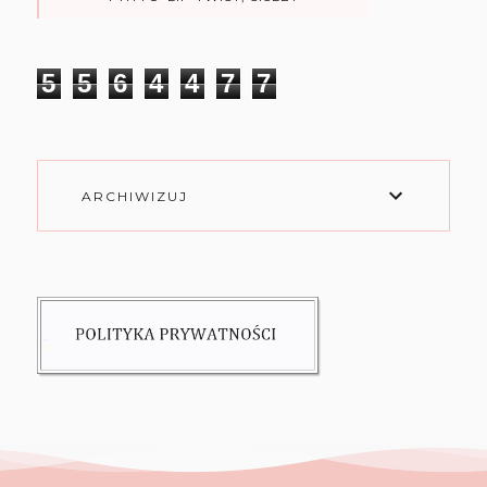
5
5
6
4
4
7
7
ARCHIWIZUJ