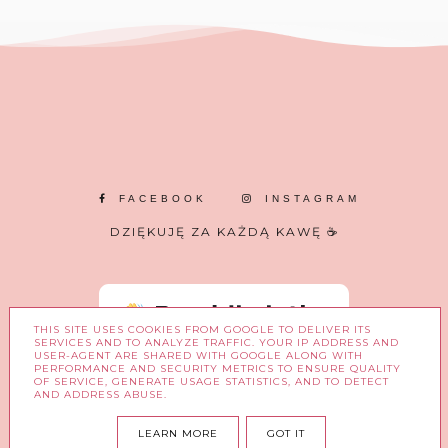
FACEBOOK
INSTAGRAM
DZIĘKUJĘ ZA KAŻDĄ KAWĘ ☕
THIS SITE USES COOKIES FROM GOOGLE TO DELIVER ITS
SERVICES AND TO ANALYZE TRAFFIC. YOUR IP ADDRESS AND
USER-AGENT ARE SHARED WITH GOOGLE ALONG WITH
PERFORMANCE AND SECURITY METRICS TO ENSURE QUALITY
OF SERVICE, GENERATE USAGE STATISTICS, AND TO DETECT
AND ADDRESS ABUSE.
COPYRIGHT ©
W BLASKU MARZEŃ.
LEARN MORE
GOT IT
BLOG DESIGN:
KAROGRAFIA.PL