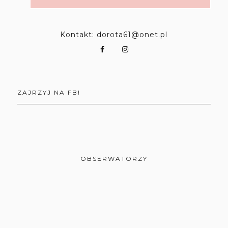
Kontakt: dorota61@onet.pl
ZAJRZYJ NA FB!
OBSERWATORZY