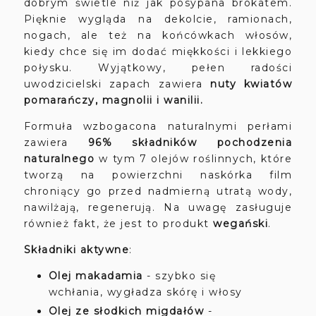
dobrym świetle niż jak posypana brokatem.
Pięknie wygląda na dekolcie, ramionach,
nogach, ale też na końcówkach włosów,
kiedy chce się im dodać miękkości i lekkiego
połysku. Wyjątkowy, pełen radości
uwodzicielski zapach zawiera
nuty kwiatów
pomarańczy, magnolii i wanilii.
Formuła wzbogacona naturalnymi perłami
zawiera
96% składników pochodzenia
naturalnego
w tym 7 olejów roślinnych, które
tworzą na powierzchni naskórka film
chroniący go przed nadmierną utratą wody,
nawilżają, regenerują. Na uwagę zasługuje
również fakt, że jest to produkt
wegański
.
Składniki aktywne
:
Olej makadamia
- szybko się
wchłania, wygładza skórę i włosy
Olej ze słodkich migdałów
-