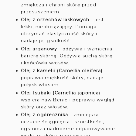
zmiękcza i chroni skórę przed
przesuszeniem.
Olej z orzechów laskowych
- jest
lekki, nieobciążający. Pomaga
utrzymać elastyczność skóry i
nadaje jej gładkość.
Olej arganowy
- odżywia i wzmacnia
barierę skórną. Odżywia suchą skórę
i końcówki włosów.
Olej z kamelii (Camellia oleifera)
-
poprawia miękkość skóry, nadaje
połysk włosom.
Olej tsubaki (Camellia japonica
) -
wspiera nawilżenie i poprawia wygląd
skóry oraz włosów.
Olej z ogórecznika
- zmniejsza
uczucie ściągnięcia i szorstkości,
ogranicza nadmierne odparowywanie
wody ze skóry, poprawia jej