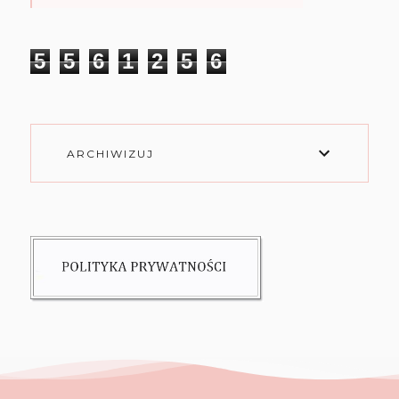
5
5
6
1
2
5
6
ARCHIWIZUJ