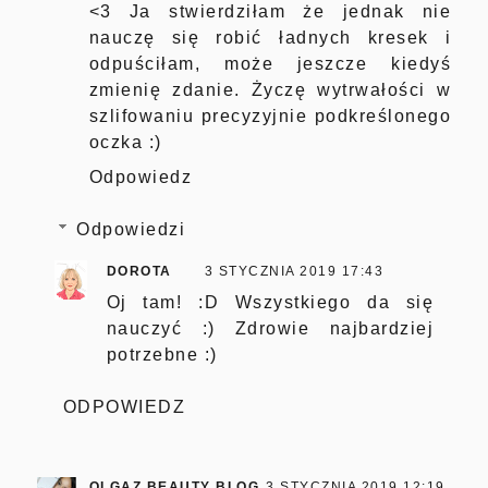
<3 Ja stwierdziłam że jednak nie
nauczę się robić ładnych kresek i
odpuściłam, może jeszcze kiedyś
zmienię zdanie. Życzę wytrwałości w
szlifowaniu precyzyjnie podkreślonego
oczka :)
Odpowiedz
Odpowiedzi
DOROTA
3 STYCZNIA 2019 17:43
Oj tam! :D Wszystkiego da się
nauczyć :) Zdrowie najbardziej
potrzebne :)
ODPOWIEDZ
OLGAZ BEAUTY BLOG
3 STYCZNIA 2019 12:19