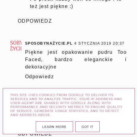
też jest piękne :)
ODPOWIEDZ
SPOSOBYNAŻYCIE.PL
4 STYCZNIA 2019 20:37
Piękne jest opakowanie pudru Too
Faced, bardzo eleganckie i
dekoracyjne
Odpowiedz
Odpowiedzi
THIS SITE USES COOKIES FROM GOOGLE TO DELIVER ITS
SERVICES AND TO ANALYZE TRAFFIC. YOUR IP ADDRESS AND
DOROTA
7 STYCZNIA 2019 19:12
USER-AGENT ARE SHARED WITH GOOGLE ALONG WITH
PERFORMANCE AND SECURITY METRICS TO ENSURE QUALITY
OF SERVICE, GENERATE USAGE STATISTICS, AND TO DETECT
Opakowanie jak opakowanie, ale
AND ADDRESS ABUSE.
sam puder jest boski ♡♡♡
LEARN MORE
GOT IT
ODPOWIEDZ