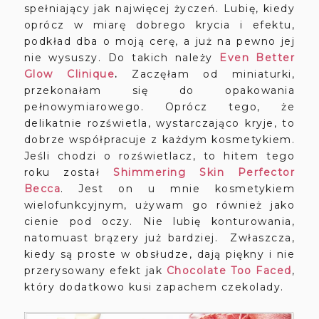
spełniający jak najwięcej życzeń. Lubię, kiedy
oprócz w miarę dobrego krycia i efektu,
podkład dba o moją cerę, a już na pewno jej
nie wysuszy. Do takich należy
Even Better
Glow Clinique
.
Zaczęłam od miniaturki,
przekonałam się do opakowania
pełnowymiarowego. Oprócz tego, że
delikatnie rozświetla, wystarczająco kryje, to
dobrze współpracuje z każdym kosmetykiem.
Jeśli chodzi o rozświetlacz, to hitem tego
roku został
Shimmering Skin Perfector
Becca
. Jest on u mnie kosmetykiem
wielofunkcyjnym, używam go również jako
cienie pod oczy. Nie lubię konturowania,
natomuast brązery już bardziej. Zwłaszcza,
kiedy są proste w obsłudze, dają piękny i nie
przerysowany efekt jak
Chocolate Too Faced
,
który dodatkowo kusi zapachem czekolady.