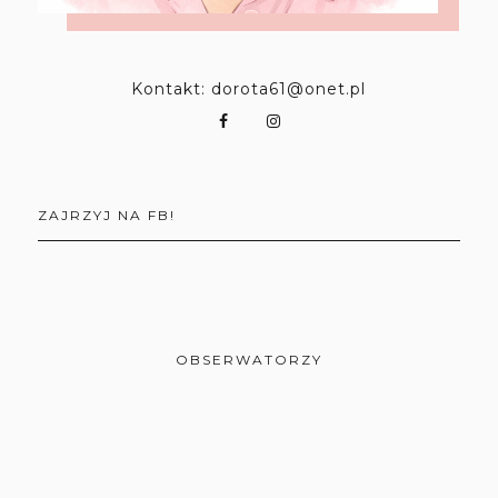
Kontakt: dorota61@onet.pl
ZAJRZYJ NA FB!
OBSERWATORZY