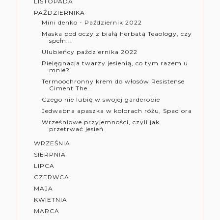
LISTOPADA
PAŹDZIERNIKA
Mini denko - Październik 2022
Maska pod oczy z białą herbatą Teaology, czy
spełn...
Ulubieńcy października 2022
Pielęgnacja twarzy jesienią, co tym razem u
mnie?
Termoochronny krem do włosów Resistense
Ciment The...
Czego nie lubię w swojej garderobie
Jedwabna apaszka w kolorach różu, Spadiora
Wrześniowe przyjemności, czyli jak
przetrwać jesień
WRZEŚNIA
SIERPNIA
LIPCA
CZERWCA
MAJA
KWIETNIA
MARCA