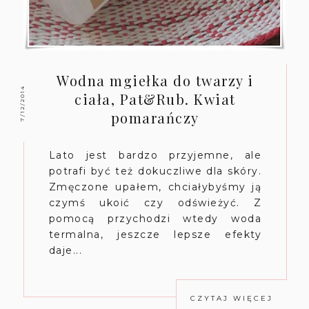
Wodna mgiełka do twarzy i
7/12/2014
ciała, Pat&Rub. Kwiat
pomarańczy
Lato jest bardzo przyjemne, ale
potrafi być też dokuczliwe dla skóry.
Zmęczone upałem, chciałybyśmy ją
czymś ukoić czy odświeżyć. Z
pomocą przychodzi wtedy woda
termalna, jeszcze lepsze efekty
daje...
CZYTAJ WIĘCEJ