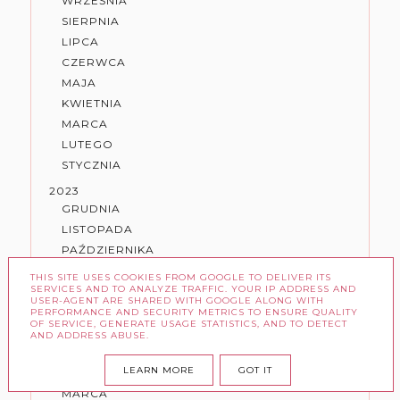
WRZEŚNIA
SIERPNIA
LIPCA
CZERWCA
MAJA
KWIETNIA
MARCA
LUTEGO
STYCZNIA
2023
GRUDNIA
LISTOPADA
PAŹDZIERNIKA
WRZEŚNIA
THIS SITE USES COOKIES FROM GOOGLE TO DELIVER ITS
SERVICES AND TO ANALYZE TRAFFIC. YOUR IP ADDRESS AND
SIERPNIA
USER-AGENT ARE SHARED WITH GOOGLE ALONG WITH
LIPCA
PERFORMANCE AND SECURITY METRICS TO ENSURE QUALITY
OF SERVICE, GENERATE USAGE STATISTICS, AND TO DETECT
CZERWCA
AND ADDRESS ABUSE.
MAJA
LEARN MORE
GOT IT
KWIETNIA
MARCA