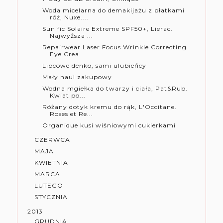
Woda micelarna do demakijażu z płatkami
róż, Nuxe....
Sunific Solaire Extreme SPF50+, Lierac.
Najwyższa ...
Repairwear Laser Focus Wrinkle Correcting
Eye Crea...
Lipcowe denko, sami ulubieńcy
Mały haul zakupowy
Wodna mgiełka do twarzy i ciała, Pat&Rub.
Kwiat po...
Różany dotyk kremu do rąk, L'Occitane.
Roses et Re...
Organique kusi wiśniowymi cukierkami
CZERWCA
MAJA
KWIETNIA
MARCA
LUTEGO
STYCZNIA
2013
GRUDNIA