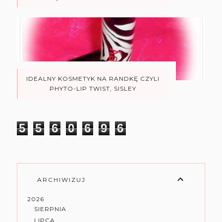
IDEALNY KOSMETYK NA RANDKĘ CZYLI
PHYTO-LIP TWIST, SISLEY
5
5
6
0
6
9
6
ARCHIWIZUJ
2026
SIERPNIA
LIPCA