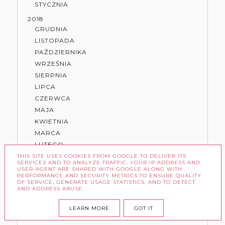
STYCZNIA
2018
GRUDNIA
LISTOPADA
PAŹDZIERNIKA
WRZEŚNIA
SIERPNIA
LIPCA
CZERWCA
MAJA
KWIETNIA
MARCA
LUTEGO
STYCZNIA
THIS SITE USES COOKIES FROM GOOGLE TO DELIVER ITS
SERVICES AND TO ANALYZE TRAFFIC. YOUR IP ADDRESS AND
USER-AGENT ARE SHARED WITH GOOGLE ALONG WITH
2017
PERFORMANCE AND SECURITY METRICS TO ENSURE QUALITY
GRUDNIA
OF SERVICE, GENERATE USAGE STATISTICS, AND TO DETECT
AND ADDRESS ABUSE.
LISTOPADA
PAŹDZIERNIKA
LEARN MORE
GOT IT
WRZEŚNIA