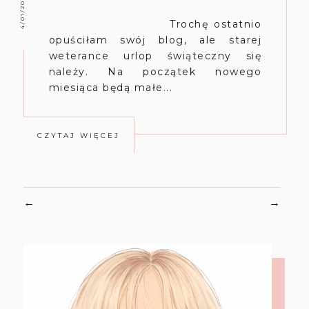
4/01/2024
Trochę ostatnio
opuściłam swój blog, ale starej
weterance urlop świąteczny się
należy. Na początek nowego
miesiąca będą małe...
CZYTAJ WIĘCEJ
←
→