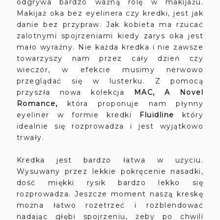
odgrywa bardzo ważną rolę w makijażu.
Makijaż oka bez eyelinera czy kredki, jest jak
danie bez przypraw. Jak kobieta ma rzucać
zalotnymi spojrzeniami kiedy zarys oka jest
mało wyraźny. Nie każda kredka i nie zawsze
towarzyszy nam przez cały dzień czy
wieczór, w efekcie musimy nerwowo
przeglądać się w lusterku. Z pomocą
przyszła nowa kolekcja
MAC,
A Novel
Romance,
która proponuje nam
płynny
eyeliner w formie kredki
Fluidline
który
idealnie się rozprowadza i jest wyjątkowo
trwały.
Kredka jest bardzo łatwa w użyciu.
Wysuwany przez lekkie pokręcenie nasadki,
dość miękki rysik bardzo lekko się
rozprowadza. Jeszcze moment naszą kreskę
można łatwo rozetrzeć i rozblendować
nadając głębi spojrzeniu, żeby po chwili