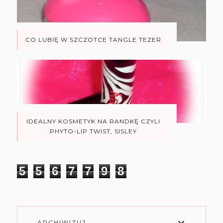
CO LUBIĘ W SZCZOTCE TANGLE TEZER
IDEALNY KOSMETYK NA RANDKĘ CZYLI
PHYTO-LIP TWIST, SISLEY
5
5
6
7
7
9
8
ARCHIWIZUJ