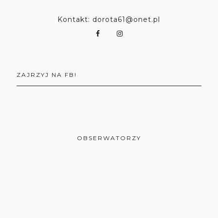
Kontakt: dorota61@onet.pl
ZAJRZYJ NA FB!
OBSERWATORZY