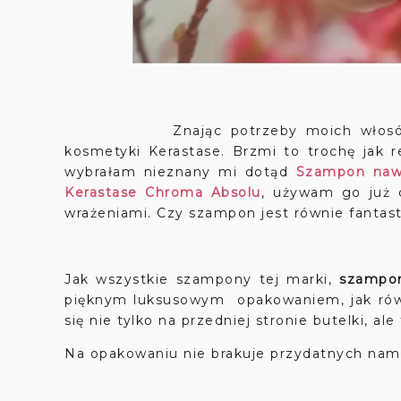
Znając potrzeby moich włosów oraz 
kosmetyki Kerastase. Brzmi to trochę jak r
wybrałam nieznany mi dotąd
Szampon nawi
Kerastase Chroma Absolu
, używam go już c
wrażeniami. Czy szampon jest równie fantas
Jak wszystkie szampony tej marki,
szampon
pięknym luksusowym opakowaniem, jak równ
się nie tylko na przedniej stronie butelki, a
Na opakowaniu nie brakuje przydatnych nam