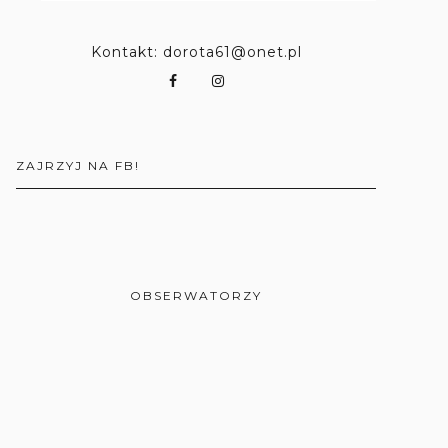
Kontakt: dorota61@onet.pl
ZAJRZYJ NA FB!
OBSERWATORZY