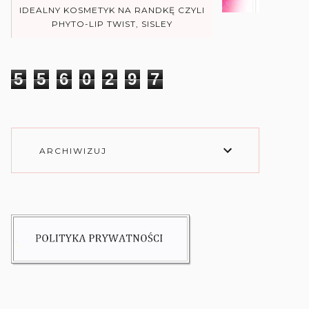
IDEALNY KOSMETYK NA RANDKĘ CZYLI
PHYTO-LIP TWIST, SISLEY
5
5
6
0
2
9
7
ARCHIWIZUJ