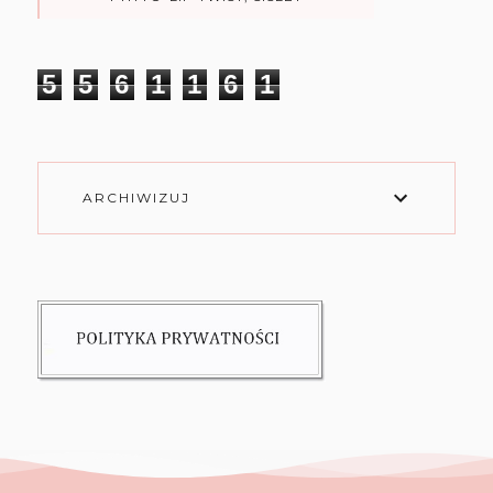
5
5
6
1
1
6
1
ARCHIWIZUJ