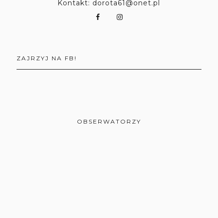
Kontakt: dorota61@onet.pl
ZAJRZYJ NA FB!
OBSERWATORZY