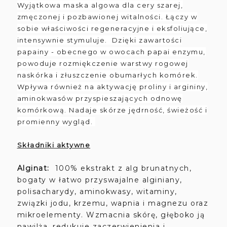
Wyjątkowa maska algowa dla cery szarej,
zmęczonej i pozbawionej witalności. Łączy w
sobie właściwości regeneracyjne i eksfoliujące,
intensywnie stymuluje. Dzięki zawartości
papainy - obecnego w owocach papai enzymu,
powoduje rozmiękczenie warstwy rogowej
naskórka i złuszczenie obumarłych komórek.
Wpływa również na aktywację proliny i argininy,
aminokwasów przyspieszających odnowę
komórkową. Nadaje skórze jędrność, świeżość i
promienny wygląd.
Składniki aktywne
Alginat:
100% ekstrakt z alg brunatnych,
bogaty w łatwo przyswajalne alginiany,
polisacharydy, aminokwasy, witaminy,
związki jodu, krzemu, wapnia i magnezu oraz
mikroelementy. Wzmacnia skórę, głęboko ją
nawilża, redukuje zaczerwienienia i