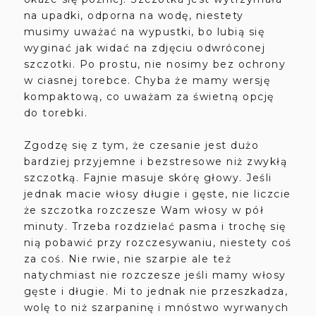
na upadki, odporna na wodę, niestety
musimy uważać na wypustki, bo lubią się
wyginać jak widać na zdjęciu odwróconej
szczotki. Po prostu, nie nosimy bez ochrony
w ciasnej torebce. Chyba że mamy wersję
kompaktową, co uważam za świetną opcję
do torebki.
Zgodzę się z tym, że czesanie jest dużo
bardziej przyjemne i bezstresowe niż zwykłą
szczotką. Fajnie masuje skórę głowy. Jeśli
jednak macie włosy długie i gęste, nie liczcie
że szczotka rozczesze Wam włosy w pół
minuty. Trzeba rozdzielać pasma i trochę się
nią pobawić przy rozczesywaniu, niestety coś
za coś. Nie rwie, nie szarpie ale też
natychmiast nie rozczesze jeśli mamy włosy
gęste i długie. Mi to jednak nie przeszkadza,
wolę to niż szarpaninę i mnóstwo wyrwanych