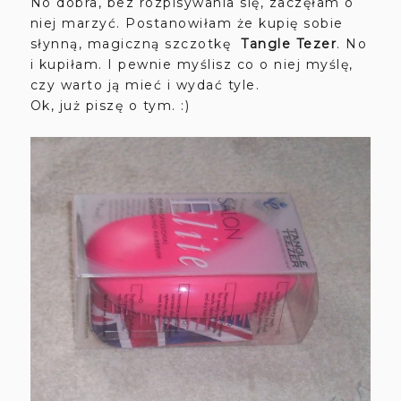
No dobra, bez rozpisywania się, zaczęłam o
niej marzyć. Postanowiłam że kupię sobie
słynną, magiczną szczotkę
Tangle Tezer
. No
i kupiłam. I pewnie myślisz co o niej myślę,
czy warto ją mieć i wydać tyle.
Ok, już piszę o tym. :)