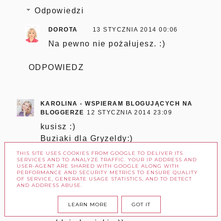
Odpowiedzi
DOROTA
13 STYCZNIA 2014 00:06
Na pewno nie pożałujesz. :)
ODPOWIEDZ
KAROLINA - WSPIERAM BLOGUJĄCYCH NA
BLOGGERZE
12 STYCZNIA 2014 23:09
kusisz :)
Buziaki dla Gryzeldy:)
THIS SITE USES COOKIES FROM GOOGLE TO DELIVER ITS
Odpowiedz
SERVICES AND TO ANALYZE TRAFFIC. YOUR IP ADDRESS AND
USER-AGENT ARE SHARED WITH GOOGLE ALONG WITH
PERFORMANCE AND SECURITY METRICS TO ENSURE QUALITY
Odpowiedzi
OF SERVICE, GENERATE USAGE STATISTICS, AND TO DETECT
AND ADDRESS ABUSE.
DOROTA
13 STYCZNIA 2014 00:05
LEARN MORE
GOT IT
Mnie też skuszono. ;) Gryzelda