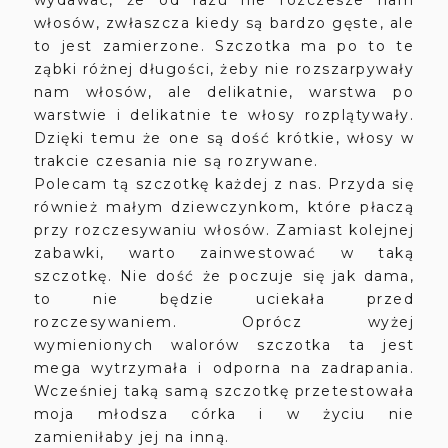
wydawać, że od razu nie rozczesze nam
włosów, zwłaszcza kiedy są bardzo gęste, ale
to jest zamierzone. Szczotka ma po to te
ząbki różnej długości, żeby nie rozszarpywały
nam włosów, ale delikatnie, warstwa po
warstwie i delikatnie te włosy rozplątywały.
Dzięki temu że one są dość krótkie, włosy w
trakcie czesania nie są rozrywane.
Polecam tą szczotkę każdej z nas. Przyda się
również małym dziewczynkom, które płaczą
przy rozczesywaniu włosów. Zamiast kolejnej
zabawki, warto zainwestować w taką
szczotkę. Nie dość że poczuje się jak dama,
to nie będzie uciekała przed
rozczesywaniem. Oprócz wyżej
wymienionych walorów szczotka ta jest
mega wytrzymała i odporna na zadrapania.
Wcześniej taką samą szczotkę przetestowała
moja młodsza córka i w życiu nie
zamieniłaby jej na inną.