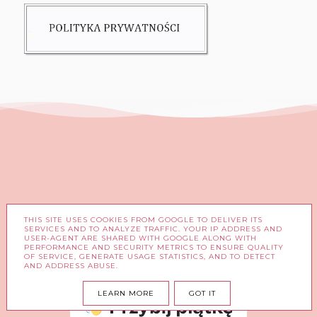
THIS SITE USES COOKIES FROM GOOGLE TO DELIVER ITS
FACEBOOK
INSTAGRAM
SERVICES AND TO ANALYZE TRAFFIC. YOUR IP ADDRESS AND
USER-AGENT ARE SHARED WITH GOOGLE ALONG WITH
PERFORMANCE AND SECURITY METRICS TO ENSURE QUALITY
DZIĘKUJĘ ZA KAŻDĄ KAWĘ ☕
OF SERVICE, GENERATE USAGE STATISTICS, AND TO DETECT
AND ADDRESS ABUSE.
LEARN MORE
GOT IT