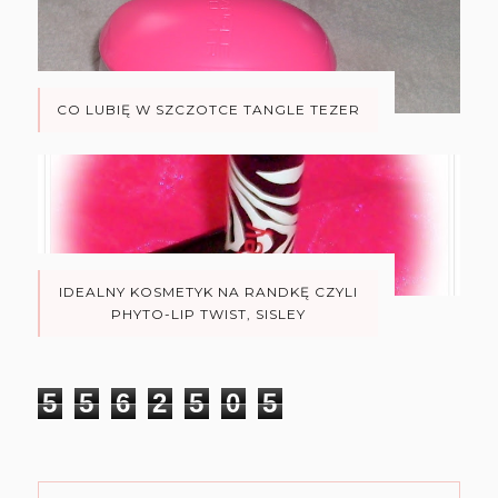
CO LUBIĘ W SZCZOTCE TANGLE TEZER
IDEALNY KOSMETYK NA RANDKĘ CZYLI
PHYTO-LIP TWIST, SISLEY
5
5
6
2
5
0
5