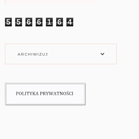
5
5
6
6
1
6
4
ARCHIWIZUJ