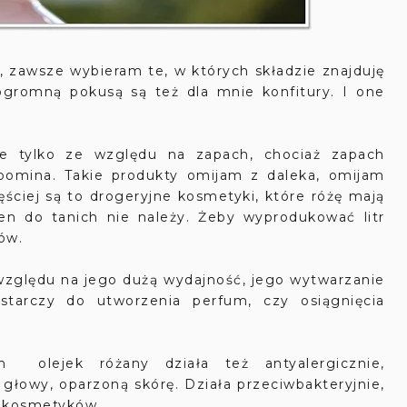
awsze wybieram te, w których składzie znajduję
ogromną pokusą są też dla mnie konfitury. I one
nie tylko ze względu na zapach, chociaż zapach
ypomina. Takie produkty omijam z daleka, omijam
ęściej są to drogeryjne kosmetyki, które różę mają
en do tanich nie należy. Żeby wyprodukować litr
ów.
e względu na jego dużą wydajność, jego wytwarzanie
ystarczy do utworzenia perfum, czy osiągnięcia
h olejek różany działa też antyalergicznie,
 głowy, oparzoną skórę. Działa przeciwbakteryjnie,
k kosmetyków.