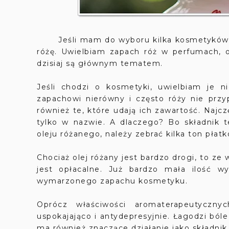
Jeśli mam do wyboru kilka kosmetyków, z
różę. Uwielbiam zapach róż w perfumach, 
dzisiaj są głównym tematem.
Jeśli chodzi o kosmetyki, uwielbiam je 
zapachowi nierówny i często róży nie prz
również te, które udają ich zawartość. Najcz
tylko w nazwie. A dlaczego? Bo składnik t
oleju różanego, należy zebrać kilka ton płatk
Chociaż olej różany jest bardzo drogi, to z
jest opłacalne. Już bardzo mała ilość w
wymarzonego zapachu kosmetyku.
Oprócz właściwości aromaterapeutycznyc
uspokajająco i antydepresyjnie. Łagodzi bóle
ma również znaczące działanie jako składni