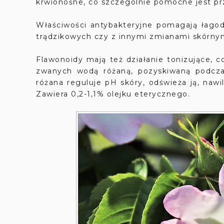
krwionośne, co szczególnie pomocne jest pr
Właściwości antybakteryjne pomagają łagodz
trądzikowych czy z innymi zmianami skórny
Flawonoidy mają też działanie tonizujące, c
zwanych wodą różaną, pozyskiwaną podczas
różana reguluje pH skóry, odświeża ją, nawi
Zawiera 0,2-1,1% olejku eterycznego.