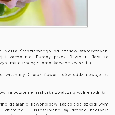
ie Morza Śródziemnego od czasów starożytnych,
j i zachodniej Europy przez Rzymian. Jest to
ypomina trochę skomplikowane związki ;)
ci witaminy C oraz flawonoidów oddziałowuje na
ów na poziomie naskórka zwalczają wolne rodniki.
jne działanie flawonoidów zapobiega szkodliwym
e witaminy C uszczelnione są drobne naczynia