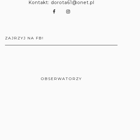
Kontakt: dorota61@onet.pl
ZAJRZYJ NA FB!
OBSERWATORZY