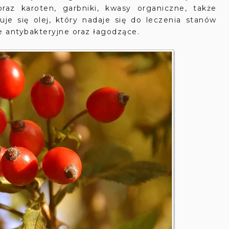
raz karoten, garbniki, kwasy organiczne, także
je się olej, który nadaje się do leczenia stanów
e antybakteryjne oraz łagodzące.