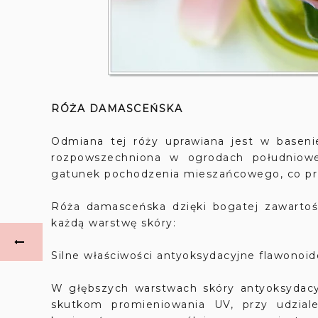
RÓŻA DAMASCEŃSKA
Odmiana tej róży uprawiana jest w basen
rozpowszechniona w ogrodach południowe
gatunek pochodzenia mieszańcowego, co prz
Róża damasceńska dzięki bogatej zawartoś
każdą warstwę skóry:
Silne właściwości antyoksydacyjne flawonoid
W głębszych warstwach skóry antyoksydacy
skutkom promieniowania UV, przy udzial