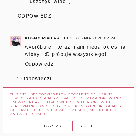
uszczęśliwiać ;)
ODPOWIEDZ
KOSMO RIVIERA
18 STYCZNIA 2020 02:24
wypróbuje , teraz mam mega okres na
włosy , :D próbuje wszystkiego!
Odpowiedz
Odpowiedzi
DOROTA
19 STYCZNIA 2020 10:02
THIS SITE USES COOKIES FROM GOOGLE TO DELIVER ITS
SERVICES AND TO ANALYZE TRAFFIC. YOUR IP ADDRESS AND
Serdecznie polecam, mam
USER-AGENT ARE SHARED WITH GOOGLE ALONG WITH
nadzieję że też będziesz
PERFORMANCE AND SECURITY METRICS TO ENSURE QUALITY
OF SERVICE, GENERATE USAGE STATISTICS, AND TO DETECT
zadowolona :)
AND ADDRESS ABUSE.
LEARN MORE
GOT IT
ODPOWIEDZ