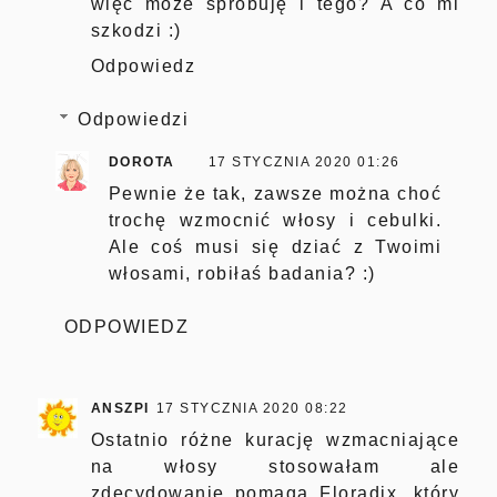
więc może spróbuję i tego? A co mi
szkodzi :)
Odpowiedz
Odpowiedzi
DOROTA
17 STYCZNIA 2020 01:26
Pewnie że tak, zawsze można choć
trochę wzmocnić włosy i cebulki.
Ale coś musi się dziać z Twoimi
włosami, robiłaś badania? :)
ODPOWIEDZ
ANSZPI
17 STYCZNIA 2020 08:22
Ostatnio różne kurację wzmacniające
na włosy stosowałam ale
zdecydowanie pomaga Floradix, który