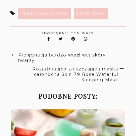
PIELĘGNACJA WŁOSÓW
RATED GREEN
UDOSTĘPNIJ TEN WPIS:
Pielęgnacja bardzo wrażliwej skóry
twarzy
Rozjaśniająco złuszczająca maska
całonocna Skin 79 Rose Waterful
Sleeping Mask
PODOBNE POSTY: