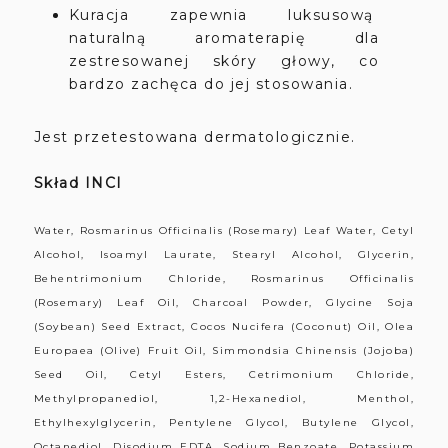
Kuracja zapewnia luksusową
naturalną aromaterapię dla
zestresowanej skóry głowy, co
bardzo zachęca do jej stosowania.
Jest przetestowana dermatologicznie.
Skład INCI
Water, Rosmarinus Officinalis (Rosemary) Leaf Water, Cetyl
Alcohol, Isoamyl Laurate, Stearyl Alcohol, Glycerin,
Behentrimonium Chloride, Rosmarinus Officinalis
(Rosemary) Leaf Oil, Charcoal Powder, Glycine Soja
(Soybean) Seed Extract, Cocos Nucifera (Coconut) Oil, Olea
Europaea (Olive) Fruit Oil, Simmondsia Chinensis (Jojoba)
Seed Oil, Cetyl Esters, Cetrimonium Chloride,
Methylpropanediol, 1,2-Hexanediol, Menthol,
Ethylhexylglycerin, Pentylene Glycol, Butylene Glycol,
Octanediol, Disodium EDTA, Sodium Benzoate, Potassium