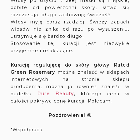
Włosy po użyciu t żeej maski są miękkie,
odbite od powierzchni skóry, łatwo się
rozczesują, długo zachowują świeżość.
Włosy myję coraz rzadziej. Świeży zapach
włosów nie znika od razu po wysuszeniu,
utrzymuje się bardzo długo.
Stosowanie tej kuracji jest niezwykle
przyjemne i relaksujące.
Kurację regulującą do skóry głowy Rated
Green
Rosemary
można znaleźć w sklepach
internetowych, na stronie sklepu
producenta, można ją również znaleźć w
pudełku
Pure Beauty
,
którego cena w
całości pokrywa cenę kuracji. Polecam!
Pozdrowienia! 🌞
*Współpraca