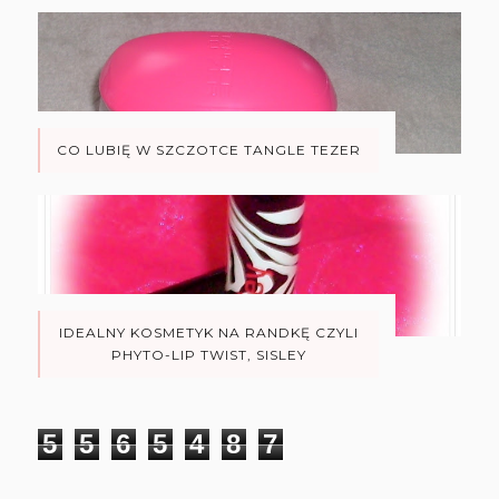
CO LUBIĘ W SZCZOTCE TANGLE TEZER
IDEALNY KOSMETYK NA RANDKĘ CZYLI
PHYTO-LIP TWIST, SISLEY
5
5
6
5
4
8
7