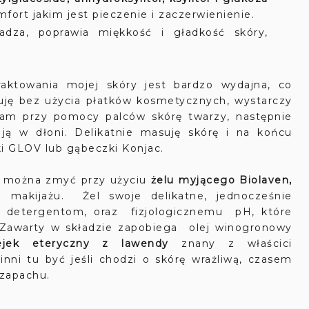
mfort jakim jest pieczenie i zaczerwienienie.
adza, poprawia miękkość i gładkość skóry,
raktowania mojej skóry jest bardzo wydajna, co
suję bez użycia płatków kosmetycznych, wystarczy
żam przy pomocy palców skórę twarzy, następnie
 ją w dłoni. Delikatnie masuję skórę i na końcu
i GLOV lub gąbeczki Konjac.
zy można zmyć przy użyciu
żelu myjącego Biolaven,
 makijażu. Żel swoje delikatne, jednocześnie
 detergentom, oraz fizjologicznemu pH, które
. Zawarty w składzie zapobiega olej winogronowy
ejek eteryczny z lawendy
znany z właścici
nni tu być jeśli chodzi o skórę wrażliwą, czasem
 zapachu.