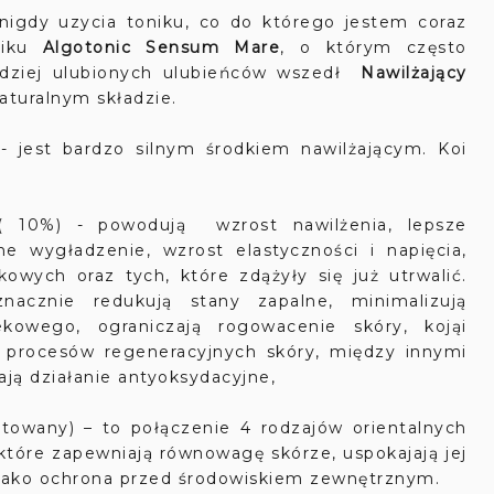
nigdy uzycia toniku, co do którego jestem coraz
niku
Algotonic Sensum Mare
, o którym często
rdziej ulubionych ulubieńców wszedł
Nawilżający
aturalnym składzie.
 jest bardzo silnym środkiem nawilżającym. Koi
 10%) - powodują wzrost nawilżenia, lepsze
e wygładzenie, wzrost elastyczności i napięcia,
kowych oraz tych, które zdążyły się już utrwalić.
znacznie redukują stany zapalne, minimalizują
kowego, ograniczają rogowacenie skóry, kojąi
ę procesów regeneracyjnych skóry, między innymi
ją działanie antyoksydacyjne,
towany) – to połączenie 4 rodzajów orientalnych
 które zapewniają równowagę skórze, uspokajają jej
e jako ochrona przed środowiskiem zewnętrznym.