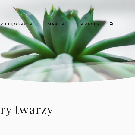
PIELĘGNACJA
MAKIJAŻ
ZAPACHY
óry twarzy