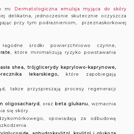
ży mi
Dermatologiczna emulsja myjąca do skóry
iej delikatna, jednocześnie skutecznie oczyszcza
egając przy tym podrażnieniom, przeznaskorkowej
 łagodne środki powierzchniowo czynne,
rate
, które minimalizują ryzyko powstawania
asła shea, trójglicerydy kaprylowo-kaprynowe,
cznika lekarskiego,
które zapobiegają
d, także przyspieszają procesy regeneracji
kan oligosacharyd
, oraz
beta glukanu
, wzmacnia
a się skóry.
ędzykomórkowego, opowiadają za odbudowę
szkodzenia.
tylglucoside, anhydroksylitol, ksylitol i glukoza