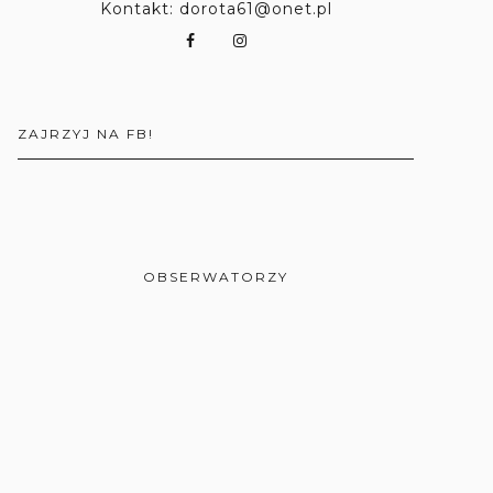
Kontakt: dorota61@onet.pl
ZAJRZYJ NA FB!
OBSERWATORZY