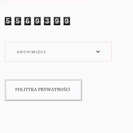
5
5
6
9
3
9
9
ARCHIWIZUJ