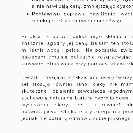
silnie nawilżają cerę, zmniejszając dysko
Pentawityn
poprawia nawilżenie, wygł
redukuje też zaczerwienienie i świąd.
Emulsja ta oprócz delikatnego składu i t
znacznie łagodny jej cenę. Balsam ten sto
mi letnia wodą i palce. Na początku zwil
nakładam emulsję delikatnie rozgrzewając
zmywam letnią wodą przy pomocy rękawiczk
Resztki makijażu, a także rano skórę twar
żel stosuję również rano, kiedy nie mam
skuteczne działanie zawdzięcza łagodnym
zachowują naturalną barierę hydrolipidową
wysuszenie skóry. Jest tu również
ol
odświeżających.Olejku eterycznego nie powi
jednak nie potrafię odmówić sobie pięknego