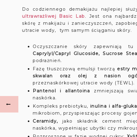
Do codziennego demakijażu najlepiej słu
ultrawrażliwej Basic Lab
. Jest ona najbardz
skórę z makijażu i zanieczyszczeń, zapobi
utracie wody, tym samym ściąganiu skóry.
Oczyszczanie skóry zapewniają tu
Caprylyl/Capryl Glucoside, Sucrose Stea
podrażnień.
Fazę tłuszczową emulsji tworzą
estry m
skwalan oraz olej z nasion ogóre
przeznaskórkowej utracie wody (TEWL).
Pantenol i allantoina
zmniejszają świą
naskórka.
Kompleks prebiotyku,
inulina i alfa-glu
mikrobiom, przyspieszając procesy gojeni
Ceramidy,
jako składnik cement mi
naskórka, wypełniając ubytki czy mikrou
Rozproszone w fazie wodnej cukry:
Xyli