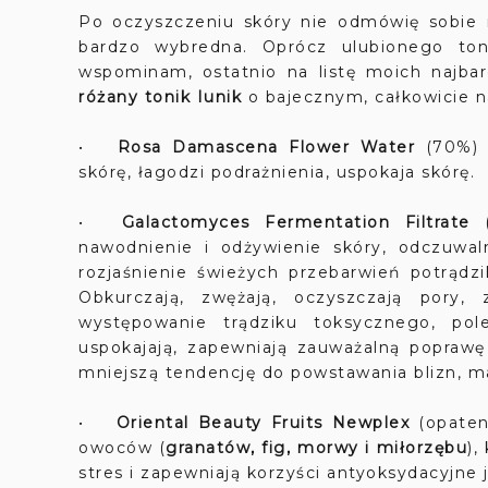
Po oczyszczeniu skóry nie odmówię sobie 
bardzo wybredna. Oprócz ulubionego to
wspominam, ostatnio na listę moich najba
różany tonik Iunik
o bajecznym, całkowicie n
•
Rosa Damascena Flower Water
(70%) -
skórę, łagodzi podrażnienia, uspokaja skórę.
•
Galactomyces Fermentation Filtrate
(
nawodnienie i odżywienie skóry, odczuwaln
rozjaśnienie świeżych przebarwień potrądzi
Obkurczają, zwężają, oczyszczają pory, 
występowanie trądziku toksycznego, pole
uspokajają, zapewniają zauważalną popraw
mniejszą tendencję do powstawania blizn, ma
•
Oriental Beauty Fruits Newplex
(opaten
owoców (
granatów, fig, morwy i miłorzębu
),
stres i zapewniają korzyści antyoksydacyjn