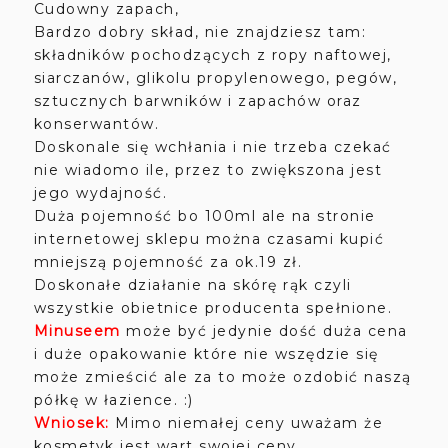
Cudowny zapach,
Bardzo dobry skład, nie znajdziesz tam:
składników pochodzących z ropy naftowej,
siarczanów, glikolu propylenowego, pegów,
sztucznych barwników i zapachów oraz
konserwantów.
Doskonale się wchłania i nie trzeba czekać
nie wiadomo ile, przez to zwiększona jest
jego wydajność.
Duża pojemność bo 100ml ale na stronie
internetowej sklepu można czasami kupić
mniejszą pojemność za ok.19 zł.
Doskonałe działanie na skórę rąk czyli
wszystkie obietnice producenta spełnione.
Minuseem
może być jedynie dość duża cena
i duże opakowanie które nie wszędzie się
może zmieścić ale za to może ozdobić naszą
półkę w łazience. :)
Wniosek:
Mimo niemałej ceny uważam że
kosmetyk jest wart swojej ceny.