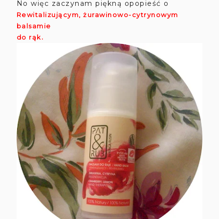
No więc zaczynam piękną opopieść o
Rewitalizującym, żurawinowo-cytrynowym
balsamie
.
do rąk