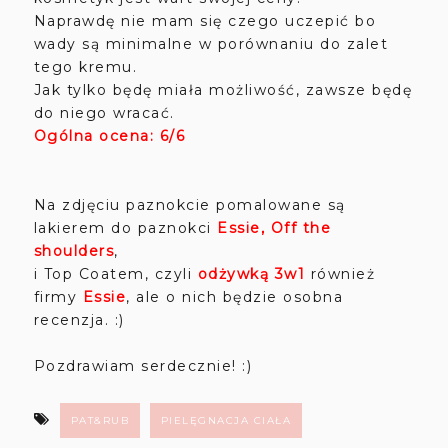
Naprawdę nie mam się czego uczepić bo
wady są minimalne w porównaniu do zalet
tego kremu.
Jak tylko będę miała możliwość, zawsze będę
do niego wracać.
Ogólna ocena: 6/6
Na zdjęciu paznokcie pomalowane są
lakierem do paznokci
Essie, Off the
shoulders
,
i Top Coatem, czyli
odżywką 3w1
również
firmy
Essie
, ale o nich będzie osobna
recenzja. :)
Pozdrawiam serdecznie! :)
PAT&RUB
PIELĘGNACJA CIAŁA