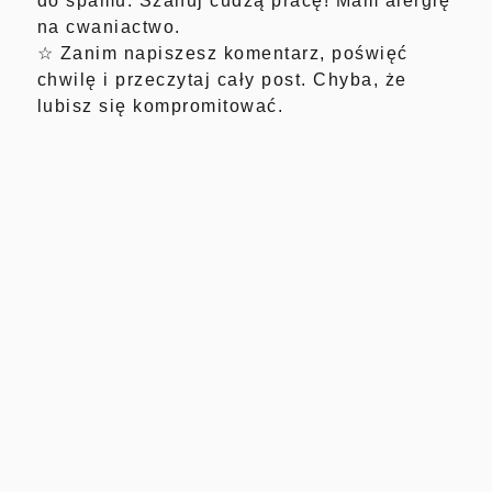
do spamu. Szanuj cudzą pracę! Mam alergię
na cwaniactwo.
☆ Zanim napiszesz komentarz, poświęć
chwilę i przeczytaj cały post. Chyba, że
lubisz się kompromitować.