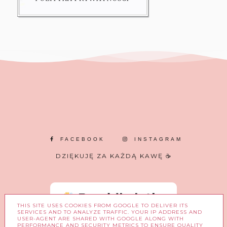
FACEBOOK
INSTAGRAM
DZIĘKUJĘ ZA KAŻDĄ KAWĘ ☕
THIS SITE USES COOKIES FROM GOOGLE TO DELIVER ITS
SERVICES AND TO ANALYZE TRAFFIC. YOUR IP ADDRESS AND
USER-AGENT ARE SHARED WITH GOOGLE ALONG WITH
PERFORMANCE AND SECURITY METRICS TO ENSURE QUALITY