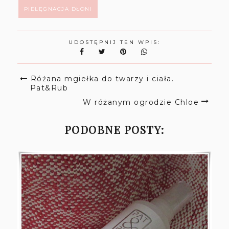
PIELĘGNACJA DŁONI
UDOSTĘPNIJ TEN WPIS:
Różana mgiełka do twarzy i ciała.
Pat&Rub
W różanym ogrodzie Chloe
PODOBNE POSTY: