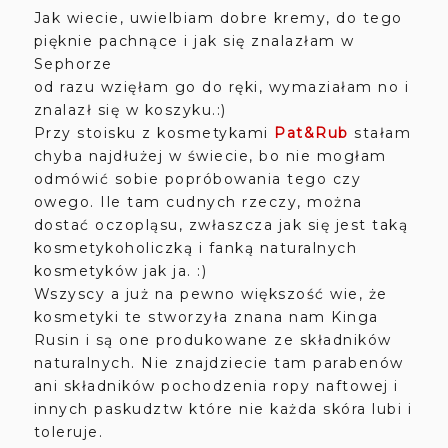
Jak wiecie, uwielbiam dobre kremy, do tego
pięknie pachnące i jak się znalazłam w
Sephorze
od razu wzięłam go do ręki, wymaziałam no i
znalazł się w koszyku.:)
Przy stoisku z kosmetykami
Pat&Rub
stałam
chyba najdłużej w świecie, bo nie mogłam
odmówić sobie popróbowania tego czy
owego. Ile tam cudnych rzeczy, można
dostać oczopląsu, zwłaszcza jak się jest taką
kosmetykoholiczką i fanką naturalnych
kosmetyków jak ja. :)
Wszyscy a już na pewno większość wie, że
kosmetyki te stworzyła znana nam Kinga
Rusin i są one produkowane ze składników
naturalnych. Nie znajdziecie tam parabenów
ani składników pochodzenia ropy naftowej i
innych paskudztw które nie każda skóra lubi i
toleruje.