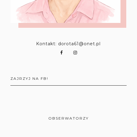
Kontakt: dorota61@onet.pl
ZAJRZYJ NA FB!
OBSERWATORZY