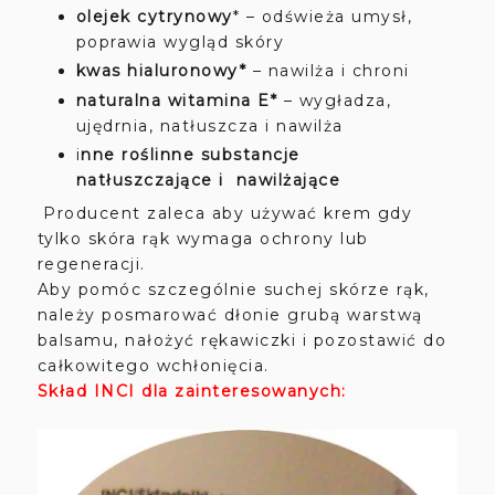
olejek cytrynowy
* – odświeża umysł,
poprawia wygląd skóry
kwas hialuronowy*
– nawilża i chroni
naturalna witamina E*
– wygładza,
ujędrnia, natłuszcza i nawilża
i
nne roślinne substancje
natłuszczające i nawilżające
Producent zaleca aby używać krem gdy
tylko skóra rąk wymaga ochrony lub
regeneracji.
Aby pomóc szczególnie suchej skórze rąk,
należy posmarować dłonie grubą warstwą
balsamu, nałożyć rękawiczki i pozostawić do
całkowitego wchłonięcia.
Skład INCI dla zainteresowanych: