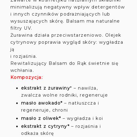
minimalizują negatywny wpływ detergentów
i innych czynników podrażniających lub
wysuszających skórę. Balsam ma naturalne
filtry UV.
Żurawina działa przeciwstarzeniowo. Olejek
cytrynowy poprawia wygląd skóry: wygładza
ją
i rozjaśnia.
Rewitalizujący Balsam do Rąk świetnie się
wchłania.
Kompozycja:
ekstrakt z żurawiny
* – nawilża,
zwalcza wolne rodniki, regeneruje
masło awokado*
– natłuszcza i
regeneruje, chroni
ma
sło z oliwek*
– wygładza i koi
ekstrakt z cytryny*
– rozjaśnia i
odkaża skórę