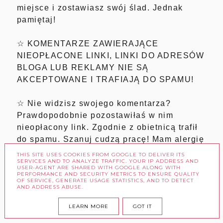
miejsce i zostawiasz swój ślad. Jednak
pamiętaj!
☆ KOMENTARZE ZAWIERAJĄCE
NIEOPŁACONE LINKI, LINKI DO ADRESÓW
BLOGA LUB REKLAMY NIE SĄ
AKCEPTOWANE I TRAFIAJĄ DO SPAMU!
☆ Nie widzisz swojego komentarza?
Prawdopodobnie pozostawiłaś w nim
nieopłacony link. Zgodnie z obietnicą trafił
do spamu. Szanuj cudzą pracę! Mam alergię
na cwaniactwo.
THIS SITE USES COOKIES FROM GOOGLE TO DELIVER ITS
SERVICES AND TO ANALYZE TRAFFIC. YOUR IP ADDRESS AND
☆ Zanim napiszesz komentarz, poświęć
USER-AGENT ARE SHARED WITH GOOGLE ALONG WITH
PERFORMANCE AND SECURITY METRICS TO ENSURE QUALITY
chwilę i przeczytaj cały post. Chyba, że
OF SERVICE, GENERATE USAGE STATISTICS, AND TO DETECT
lubisz się kompromitować.
AND ADDRESS ABUSE.
LEARN MORE
GOT IT