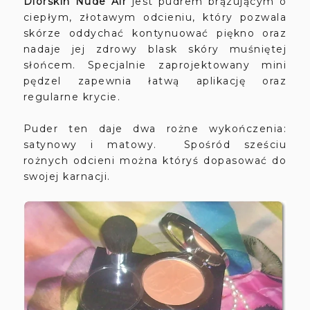
Diorskin Nude Air
jest pudrem brązującym o
ciepłym, złotawym odcieniu, który pozwala
skórze oddychać kontynuować piękno oraz
nadaje jej zdrowy blask skóry muśniętej
słońcem. Specjalnie zaprojektowany mini
pędzel zapewnia łatwą aplikację oraz
regularne krycie.
Puder ten daje dwa rożne wykończenia:
satynowy i matowy
.
Spośród sześciu
rożnych odcieni można któryś dopasować do
swojej karnacji.