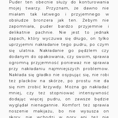
Puder ten obecnie służy do konturowania
mojej twarzy. Przyznam, że dawno nie
miałam tak łatwego i przyjemnego w
obsłudze bronzera jak ten. Żebym nie
zapomniała, puder bardzo przyjemnie i
delikatnie pachnie. Nie jest to jednak
zapach, który wyczuwa się długo, on tylko
uprzyjemni nakładanie tego pudru, po czym
się ulatnia. Nakładanie go pędzlem czy
dodanym do opakowania, czy swoim, sprawia
ogromną przyjemność ponieważ nie sprawia
przy nakładaniu najmniejszych problemow.
Nakłada się gładko nie osypując się, nie robi
też placków na skórze, po prostu nie da
się nim zrobić krzywdy. Można go nakładać
mniej, czy też stopniować intensywność
dodając wi
ę
cej pudru, on zawsze będzie
wyglądał nienagannie. Komfort też sprawia
noszenie makijażu
,
bo nie wysusza on
skory
,
nie wchodzi w pory ani też nie