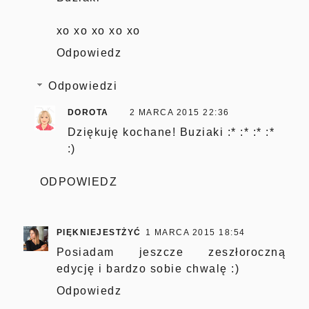
xo xo xo xo xo
Odpowiedz
Odpowiedzi
DOROTA
2 MARCA 2015 22:36
Dziękuję kochane! Buziaki :* :* :* :*
:)
ODPOWIEDZ
PIĘKNIEJESTŻYĆ
1 MARCA 2015 18:54
Posiadam jeszcze zeszłoroczną
edycję i bardzo sobie chwalę :)
Odpowiedz