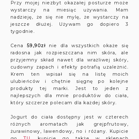
Przy mojej niezbyt okazałej posturze może
wystarczy na miesiąc używania. Mam
nadzieję, że się nie mylę, że wystarczy na
jeszcze dłużej. Używam go dopiero 3
tygodnie.
Cena
59,90zł
nie dla wszystkich okaże się
radosna jak rozpieszczana nim skóra, ale
przyjemny skład nawet dla wrażliwej skóry,
cudowny zapach i efekty potrafią uzależnić.
Krem ten wpisał się na listę moich
ulubieńców i chętnie sięgnę po kolejne
produkty tej marki. Jest to jeden z
najlepszych dla mnie produktów do ciała,
który szczerze polecam dla każdej skóry.
Jogurt do ciała dostępny jest w czterech
różnych aromatach jak grejpfrutowy,
żurawinowy, lawendowy, no i różany. Kupicie
go
TU
,
kupicie go także w sklepach