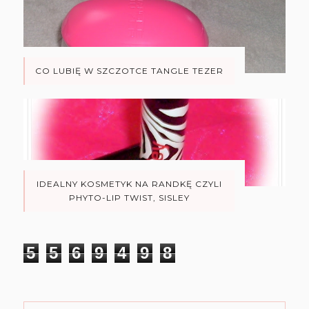
CO LUBIĘ W SZCZOTCE TANGLE TEZER
IDEALNY KOSMETYK NA RANDKĘ CZYLI
PHYTO-LIP TWIST, SISLEY
5
5
6
9
4
9
8