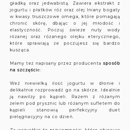
gładką oraz jedwabistą. Zawiera ekstrakt z
jogurtu i płatków róż oraz olej lniany bogaty
w kwasy tłuszczowe omega, które pomagają
chronić skórę, dbając o jej młodość i
elastyczność. Poczuj świeże nuty wody
różanej oraz różanego olejku eterycznego,
które sprawiają że poczujesz się bardzo
kusząca.
Mamy też napisany przez producenta
sposób
na szczęści
e:
Weź niewielką ilość jogurtu w dłonie i
delikatnie rozprowadź go na skórze. Idealnie
ją nawilży po kąpieli. Razem z różanym
żelem pod prysznic lub różanym sufletem do
kąpieli stanowią perfekcyjny duet
pielęgnacyjny na co dzień.