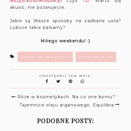
wszystkodowlosow.pl
czyli
TU
. Warto się
skusić, nie pożałujecie.
Jakie są Wasze sposoby na zadbane usta?
Lubicie takie balsamy?
Miłego weekendu! :)
EVOLVE ORGANIC BEAUTY
PIELĘGNACJA UST
UDOSTĘPNIJ TEN WPIS:
Róże w kosmetykach. Na co one komu?
Tajemnice oleju arganowego. Equilibra
PODOBNE POSTY: