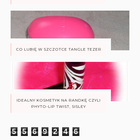
CO LUBIĘ W SZCZOTCE TANGLE TEZER
IDEALNY KOSMETYK NA RANDKĘ CZYLI
PHYTO-LIP TWIST, SISLEY
5
5
6
9
2
4
6