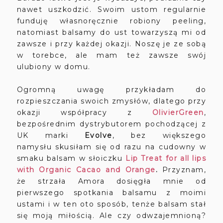
nawet uszkodzić. Swoim ustom regularnie
funduję własnoręcznie robiony peeling,
natomiast balsamy do ust towarzyszą mi od
zawsze i przy każdej okazji. Noszę je ze sobą
w torebce, ale mam też zawsze swój
ulubiony w domu.
Ogromną uwagę przykładam do
rozpieszczania swoich zmysłów, dlatego przy
okazji współpracy z
OlivierGreen
,
bezpośrednim dystrybutorem pochodzącej z
UK marki
Evolve
, bez większego
namysłu
skusiłam się od razu na cudowny w
smaku balsam w słoiczku
Lip Treat for all lips
with Organic Cacao and Orange
.
Przyznam,
że strzała Amora dosięgła mnie od
pierwszego spotkania balsamu z moimi
ustami i w ten oto sposób, tenże balsam stał
się moją miłością. Ale czy odwzajemnioną?